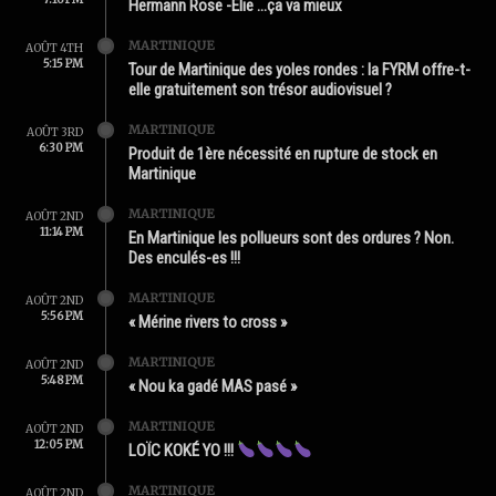
Hermann Rose -Élie …ça va mieux
MARTINIQUE
AOÛT 4TH
5:15 PM
Tour de Martinique des yoles rondes : la FYRM offre-t-
elle gratuitement son trésor audiovisuel ?
MARTINIQUE
AOÛT 3RD
6:30 PM
Produit de 1ère nécessité en rupture de stock en
Martinique
MARTINIQUE
AOÛT 2ND
11:14 PM
En Martinique les pollueurs sont des ordures ? Non.
Des enculés-es !!!
MARTINIQUE
AOÛT 2ND
5:56 PM
« Mérine rivers to cross »
MARTINIQUE
AOÛT 2ND
5:48 PM
« Nou ka gadé MAS pasé »
MARTINIQUE
AOÛT 2ND
12:05 PM
LOÏC KOKÉ YO !!!
MARTINIQUE
AOÛT 2ND