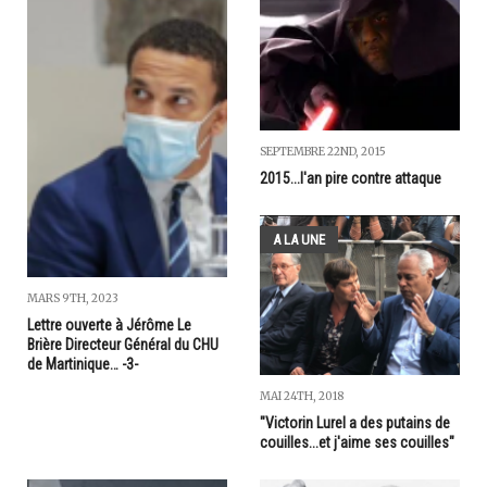
SEPTEMBRE 22ND, 2015
2015...l'an pire contre attaque
A LA UNE
MARS 9TH, 2023
Lettre ouverte à Jérôme Le
Brière Directeur Général du CHU
de Martinique… -3-
MAI 24TH, 2018
"Victorin Lurel a des putains de
couilles...et j'aime ses couilles"