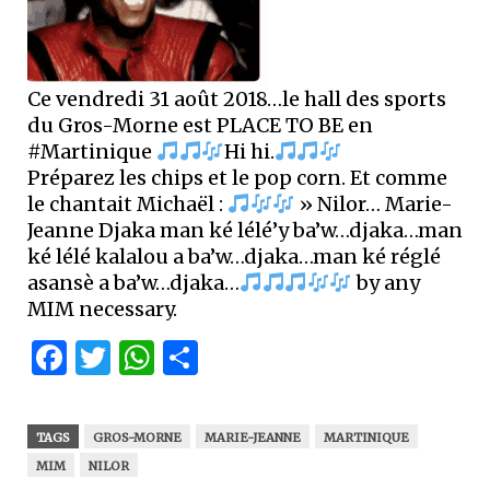
Ce vendredi 31 août 2018…le hall des sports
du Gros-Morne est PLACE TO BE en
#Martinique
Hi hi.
Préparez les chips et le pop corn. Et comme
le chantait Michaël :
» Nilor… Marie-
Jeanne Djaka man ké lélé’y ba’w…djaka…man
ké lélé kalalou a ba’w…djaka…man ké réglé
asansè a ba’w…djaka…
by any
MIM necessary.
Facebook
Twitter
WhatsApp
Partager
TAGS
GROS-MORNE
MARIE-JEANNE
MARTINIQUE
MIM
NILOR