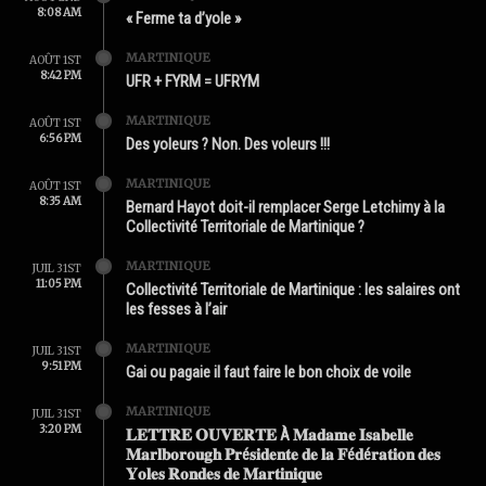
8:08 AM
« Ferme ta d’yole »
MARTINIQUE
AOÛT 1ST
8:42 PM
UFR + FYRM = UFRYM
MARTINIQUE
AOÛT 1ST
6:56 PM
Des yoleurs ? Non. Des voleurs !!!
MARTINIQUE
AOÛT 1ST
8:35 AM
Bernard Hayot doit-il remplacer Serge Letchimy à la
Collectivité Territoriale de Martinique ?
MARTINIQUE
JUIL 31ST
11:05 PM
Collectivité Territoriale de Martinique : les salaires ont
les fesses à l’air
MARTINIQUE
JUIL 31ST
9:51 PM
Gai ou pagaie il faut faire le bon choix de voile
MARTINIQUE
JUIL 31ST
3:20 PM
𝐋𝐄𝐓𝐓𝐑𝐄 𝐎𝐔𝐕𝐄𝐑𝐓𝐄 À 𝐌𝐚𝐝𝐚𝐦𝐞 𝐈𝐬𝐚𝐛𝐞𝐥𝐥𝐞
𝐌𝐚𝐫𝐥𝐛𝐨𝐫𝐨𝐮𝐠𝐡 𝐏𝐫é𝐬𝐢𝐝𝐞𝐧𝐭𝐞 𝐝𝐞 𝐥𝐚 𝐅é𝐝é𝐫𝐚𝐭𝐢𝐨𝐧 𝐝𝐞𝐬
𝐘𝐨𝐥𝐞𝐬 𝐑𝐨𝐧𝐝𝐞𝐬 𝐝𝐞 𝐌𝐚𝐫𝐭𝐢𝐧𝐢𝐪𝐮𝐞