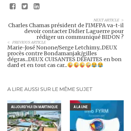
NEXT ARTICLE
Charles Chamas président de l'IMFPA va-t-il
devoir contacter Didier Laguerre pour
rédiger un communiqué BIDON ?
PREVIOUS ARTICLE
Marie-José Nonone/Serge Letchimy...DEUX
procès contre Bondamanjak/gilles
dégras...DEUX CUISANTES DÉFAITES en bon
dard et en tout cas car...
A LIRE AUSSI SUR LE MÊME SUJET
AUJOURD'HUI EN MARTINIQUE
A LA UNE