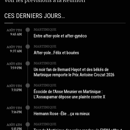
Voir les prévisions à la Réunion
CES DERNIERS JOURS…
MARTINIQUE
AOÛT 7TH
9:45 AM
Entre after-yole et after-gynéco
MARTINIQUE
AOÛT 7TH
9:37 AM
After-yole…Félix et bouées
MARTINIQUE
AOÛT 6TH
7:59 PM
Un noir fan de Bernard Hayot et des békés de
Martinique remporte le Prix Antoine Crozat 2026
MARTINIQUE
AOÛT 5TH
7:31 PM
Écocide de l’Anse Meunier en Martinique :
L’Assaupamar dépose une plainte contre X
MARTINIQUE
AOÛT 5TH
7:16 PM
Hermann Rose -Élie …ça va mieux
MARTINIQUE
AOÛT 4TH
5:15 PM