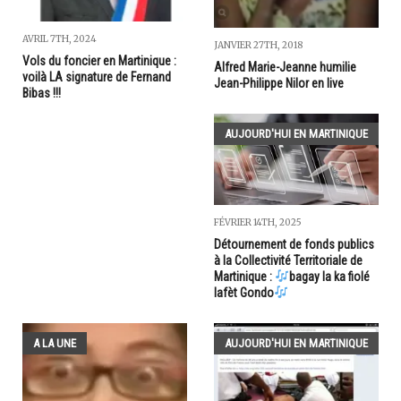
AVRIL 7TH, 2024
JANVIER 27TH, 2018
Vols du foncier en Martinique :
Alfred Marie-Jeanne humilie
voilà LA signature de Fernand
Jean-Philippe Nilor en live
Bibas !!!
AUJOURD'HUI EN MARTINIQUE
FÉVRIER 14TH, 2025
Détournement de fonds publics
à la Collectivité Territoriale de
Martinique :
bagay la ka fiolé
lafèt Gondo
A LA UNE
AUJOURD'HUI EN MARTINIQUE