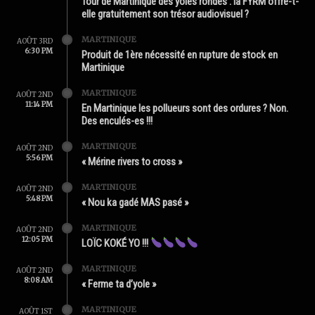
Tour de Martinique des yoles rondes : la FYRM offre-t-
elle gratuitement son trésor audiovisuel ?
MARTINIQUE
AOÛT 3RD
6:30 PM
Produit de 1ère nécessité en rupture de stock en
Martinique
MARTINIQUE
AOÛT 2ND
11:14 PM
En Martinique les pollueurs sont des ordures ? Non.
Des enculés-es !!!
MARTINIQUE
AOÛT 2ND
5:56 PM
« Mérine rivers to cross »
MARTINIQUE
AOÛT 2ND
5:48 PM
« Nou ka gadé MAS pasé »
MARTINIQUE
AOÛT 2ND
12:05 PM
LOÏC KOKÉ YO !!!
MARTINIQUE
AOÛT 2ND
8:08 AM
« Ferme ta d’yole »
MARTINIQUE
AOÛT 1ST