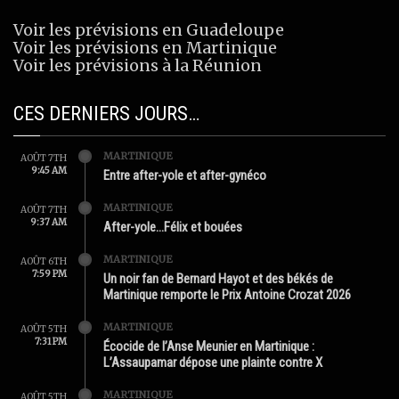
Voir les prévisions en Guadeloupe
Voir les prévisions en Martinique
Voir les prévisions à la Réunion
CES DERNIERS JOURS…
MARTINIQUE
AOÛT 7TH
9:45 AM
Entre after-yole et after-gynéco
MARTINIQUE
AOÛT 7TH
9:37 AM
After-yole…Félix et bouées
MARTINIQUE
AOÛT 6TH
7:59 PM
Un noir fan de Bernard Hayot et des békés de
Martinique remporte le Prix Antoine Crozat 2026
MARTINIQUE
AOÛT 5TH
7:31 PM
Écocide de l’Anse Meunier en Martinique :
L’Assaupamar dépose une plainte contre X
MARTINIQUE
AOÛT 5TH