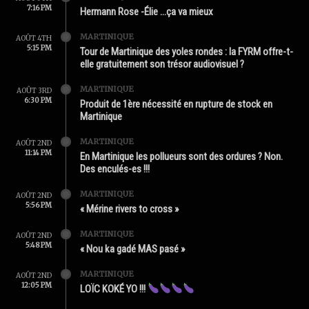
7:16 PM
Hermann Rose -Élie …ça va mieux
MARTINIQUE
AOÛT 4TH
5:15 PM
Tour de Martinique des yoles rondes : la FYRM offre-t-
elle gratuitement son trésor audiovisuel ?
MARTINIQUE
AOÛT 3RD
6:30 PM
Produit de 1ère nécessité en rupture de stock en
Martinique
MARTINIQUE
AOÛT 2ND
11:14 PM
En Martinique les pollueurs sont des ordures ? Non.
Des enculés-es !!!
MARTINIQUE
AOÛT 2ND
5:56 PM
« Mérine rivers to cross »
MARTINIQUE
AOÛT 2ND
5:48 PM
« Nou ka gadé MAS pasé »
MARTINIQUE
AOÛT 2ND
12:05 PM
LOÏC KOKÉ YO !!!