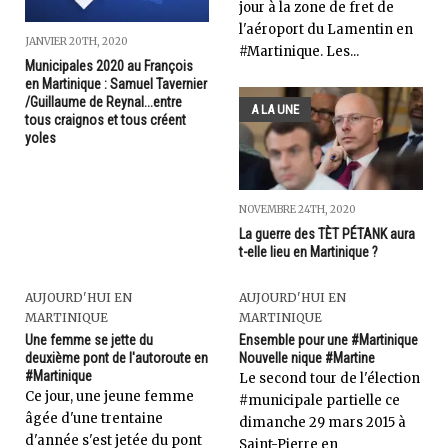
jour à la zone de fret de
l'aéroport du Lamentin en
JANVIER 20TH, 2020
#Martinique. Les...
Municipales 2020 au François
en Martinique : Samuel Tavernier
/Guillaume de Reynal...entre
A LA UNE
tous craignos et tous créent
yoles
NOVEMBRE 24TH, 2020
La guerre des TÈT PÉTANK aura
t-elle lieu en Martinique ?
AUJOURD'HUI EN
AUJOURD'HUI EN
MARTINIQUE
MARTINIQUE
Une femme se jette du
Ensemble pour une #Martinique
deuxième pont de l'autoroute en
Nouvelle nique #Martine
#Martinique
Le second tour de l'élection
Ce jour, une jeune femme
#municipale partielle ce
âgée d'une trentaine
dimanche 29 mars 2015 à
d'année s'est jetée du pont
Saint-Pierre en