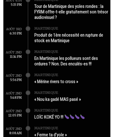
AOÛT 4TH
5:15 PM
Tour de Martinique des yoles rondes : la
FYRM offre-t-elle gratuitement son trésor
audiovisuel ?
MARTINIQUE
AOÛT 3RD
6:30 PM
Produit de 1ère nécessité en rupture de
stock en Martinique
MARTINIQUE
AOÛT 2ND
11:14 PM
En Martinique les pollueurs sont des
ordures ? Non. Des enculés-es !!!
MARTINIQUE
AOÛT 2ND
5:56 PM
« Mérine rivers to cross »
MARTINIQUE
AOÛT 2ND
5:48 PM
« Nou ka gadé MAS pasé »
MARTINIQUE
AOÛT 2ND
12:05 PM
LOÏC KOKÉ YO !!!
MARTINIQUE
AOÛT 2ND
8:08 AM
« Ferme ta d’yole »