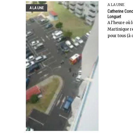
A LA UNE
A LA UNE
Catherine Conc
Longuet
A l'heure où 
Martinique 
pour tous (à d