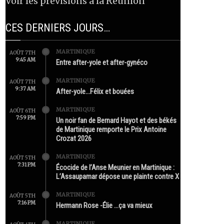
Voir les prévisions à la Réunion
CES DERNIERS JOURS…
MARTINIQUE
AOÛT 7TH
9:45 AM
Entre after-yole et after-gynéco
MARTINIQUE
AOÛT 7TH
9:37 AM
After-yole…Félix et bouées
MARTINIQUE
AOÛT 6TH
7:59 PM
Un noir fan de Bernard Hayot et des békés
de Martinique remporte le Prix Antoine
Crozat 2026
MARTINIQUE
AOÛT 5TH
7:31 PM
Écocide de l’Anse Meunier en Martinique :
L’Assaupamar dépose une plainte contre X
MARTINIQUE
AOÛT 5TH
7:16 PM
Hermann Rose -Élie …ça va mieux
MARTINIQUE