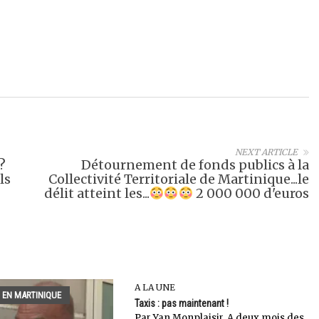
NEXT ARTICLE
?
Détournement de fonds publics à la
ls
Collectivité Territoriale de Martinique...le
délit atteint les...
2 000 000 d'euros
A LA UNE
 EN MARTINIQUE
Taxis : pas maintenant !
Par Yan Monplaisir. A deux mois des