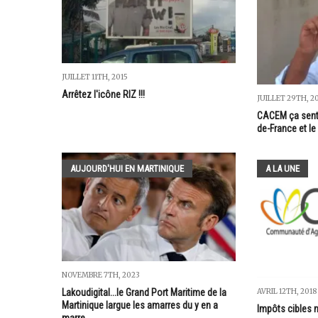
JUILLET 11TH, 2015
Arrêtez l'icône RIZ !!!
JUILLET 29TH, 2
CACEM ça sent 
de-France et le 
AUJOURD'HUI EN MARTINIQUE
A LA UNE
NOVEMBRE 7TH, 2023
Lakoudigital...le Grand Port Maritime de la
AVRIL 12TH, 2018
Martinique largue les amarres du y en a
Impôts cibles n
marre