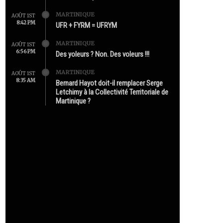
MARTINIQUE
AOÛT 1ST
8:42 PM
UFR + FYRM = UFRYM
MARTINIQUE
AOÛT 1ST
6:56 PM
Des yoleurs ? Non. Des voleurs !!!
MARTINIQUE
AOÛT 1ST
8:35 AM
Bernard Hayot doit-il remplacer Serge
Letchimy à la Collectivité Territoriale de
Martinique ?