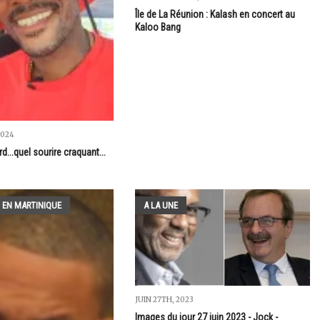
Île de La Réunion : Kalash en concert au
Kaloo Bang
2024
rd...quel sourire craquant...
 EN MARTINIQUE
A LA UNE
JUIN 27TH, 2023
Images du jour 27 juin 2023 - Jock -