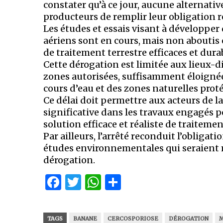
constater qu’à ce jour, aucune alternati
producteurs de remplir leur obligation re
Les études et essais visant à développ
aériens sont en cours, mais non aboutis
de traitement terrestre efficaces et durab
Cette dérogation est limitée aux lieux-d
zones autorisées, suffisamment éloignée
cours d’eau et des zones naturelles proté
Ce délai doit permettre aux acteurs de la
significative dans les travaux engagés 
solution efficace et réaliste de traitemen
Par ailleurs, l’arrêté reconduit l’obliga
études environnementales qui seraient m
dérogation.
Facebook
Twitter
WhatsApp
Partager
TAGS
BANANE
CERCOSPORIOSE
DÉROGATION
M