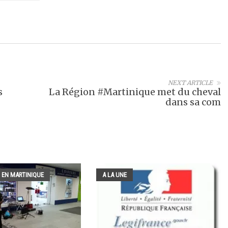
NEXT ARTICLE
s
La Région #Martinique met du cheval
dans sa com
 EN MARTINIQUE
A LA UNE