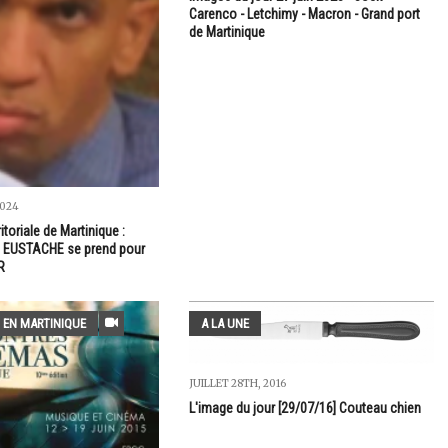
Carenco - Letchimy - Macron - Grand port
de Martinique
2024
ritoriale de Martinique :
EUSTACHE se prend pour
R
 EN MARTINIQUE
A LA UNE
JUILLET 28TH, 2016
L'image du jour [29/07/16] Couteau chien