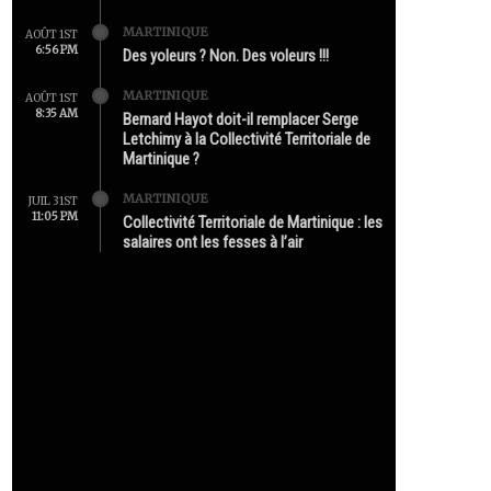
MARTINIQUE
AOÛT 1ST
6:56 PM
Des yoleurs ? Non. Des voleurs !!!
MARTINIQUE
AOÛT 1ST
8:35 AM
Bernard Hayot doit-il remplacer Serge
Letchimy à la Collectivité Territoriale de
Martinique ?
MARTINIQUE
JUIL 31ST
11:05 PM
Collectivité Territoriale de Martinique : les
salaires ont les fesses à l’air