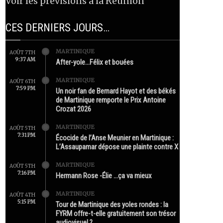
Voir les prévisions à la Réunion
CES DERNIERS JOURS…
MARTINIQUE
AOÛT 7TH
9:37 AM
After-yole…Félix et bouées
MARTINIQUE
AOÛT 6TH
7:59 PM
Un noir fan de Bernard Hayot et des békés
de Martinique remporte le Prix Antoine
Crozat 2026
MARTINIQUE
AOÛT 5TH
7:31 PM
Écocide de l’Anse Meunier en Martinique :
L’Assaupamar dépose une plainte contre X
MARTINIQUE
AOÛT 5TH
7:16 PM
Hermann Rose -Élie …ça va mieux
MARTINIQUE
AOÛT 4TH
5:15 PM
Tour de Martinique des yoles rondes : la
FYRM offre-t-elle gratuitement son trésor
audiovisuel ?