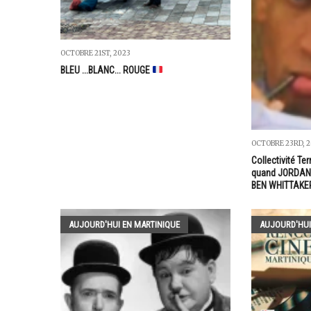
OCTOBRE 21ST, 2023
BLEU ...BLANC... ROUGE
OCTOBRE 23RD, 
Collectivité Ter
quand JORDAN 
BEN WHITTAKE
AUJOURD'HUI EN MARTINIQUE
AUJOURD'HUI