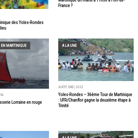
France ?
tinique des Yoles-Rondes
lieu
 EN MARTINIQUE
A LA UNE
AOÛT 2ND, 2022
Yoles-Rondes – 36ème Tour de Martinique
014
: UFR/Chanflor gagne la deuxième étape à
sserie Lorraine en rouge
Trinité
A LA UNE