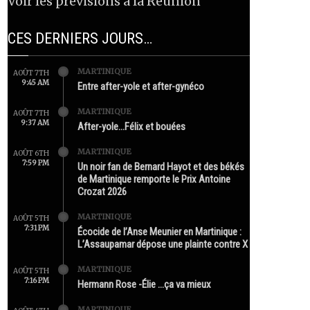
Voir les prévisions à la Réunion
CES DERNIERS JOURS…
MARTINIQUE
AOÛT 7TH
9:45 AM
Entre after-yole et after-gynéco
MARTINIQUE
AOÛT 7TH
9:37 AM
After-yole…Félix et bouées
MARTINIQUE
AOÛT 6TH
7:59 PM
Un noir fan de Bernard Hayot et des békés
de Martinique remporte le Prix Antoine
Crozat 2026
MARTINIQUE
AOÛT 5TH
7:31 PM
Écocide de l’Anse Meunier en Martinique :
L’Assaupamar dépose une plainte contre X
MARTINIQUE
AOÛT 5TH
7:16 PM
Hermann Rose -Élie …ça va mieux
MARTINIQUE