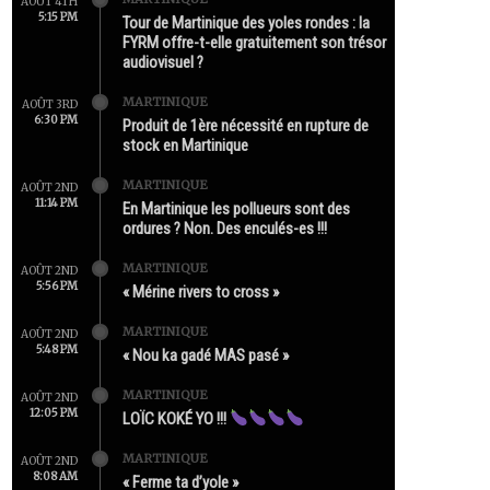
AOÛT 4TH
5:15 PM
Tour de Martinique des yoles rondes : la
FYRM offre-t-elle gratuitement son trésor
audiovisuel ?
MARTINIQUE
AOÛT 3RD
6:30 PM
Produit de 1ère nécessité en rupture de
stock en Martinique
MARTINIQUE
AOÛT 2ND
11:14 PM
En Martinique les pollueurs sont des
ordures ? Non. Des enculés-es !!!
MARTINIQUE
AOÛT 2ND
5:56 PM
« Mérine rivers to cross »
MARTINIQUE
AOÛT 2ND
5:48 PM
« Nou ka gadé MAS pasé »
MARTINIQUE
AOÛT 2ND
12:05 PM
LOÏC KOKÉ YO !!!
MARTINIQUE
AOÛT 2ND
8:08 AM
« Ferme ta d’yole »