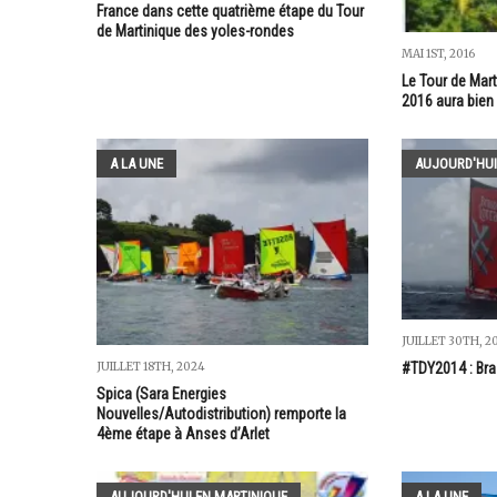
France dans cette quatrième étape du Tour
de Martinique des yoles-rondes
MAI 1ST, 2016
Le Tour de Mar
2016 aura bien 
A LA UNE
AUJOURD'HUI
JUILLET 30TH, 2
JUILLET 18TH, 2024
#TDY2014 : Bra
Spica (Sara Energies
Nouvelles/Autodistribution) remporte la
4ème étape à Anses d’Arlet
AUJOURD'HUI EN MARTINIQUE
A LA UNE