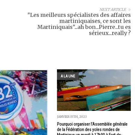
NEXT ARTICLE
"Les meilleurs spécialistes des affaires
martiniquaises, ce sont les
Martiniquais"...ah bon...Pierre...tu es
sérieux...really ?
A LA UNE
JANVIER 15TH, 2023
Pourquoi organiser l’Assemblée générale
de la Fédération des yoles rondes de
Martinique un mardi à 17h30 à Fort-de-