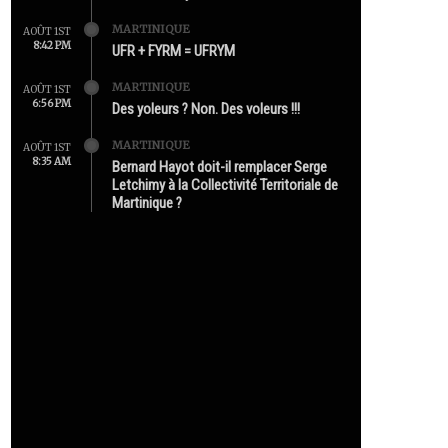
MARTINIQUE
AOÛT 1ST
8:42 PM
UFR + FYRM = UFRYM
MARTINIQUE
AOÛT 1ST
6:56 PM
Des yoleurs ? Non. Des voleurs !!!
MARTINIQUE
AOÛT 1ST
8:35 AM
Bernard Hayot doit-il remplacer Serge
Letchimy à la Collectivité Territoriale de
Martinique ?