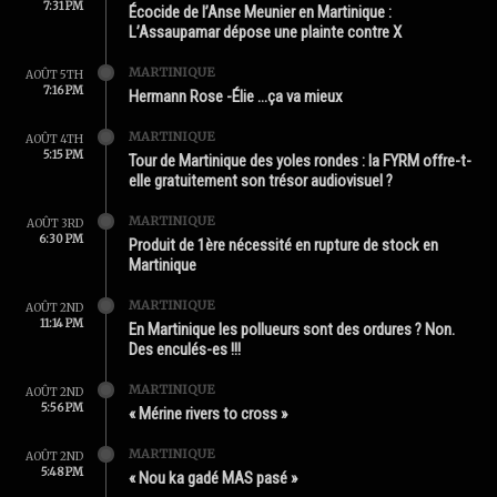
7:31 PM
Écocide de l’Anse Meunier en Martinique :
L’Assaupamar dépose une plainte contre X
MARTINIQUE
AOÛT 5TH
7:16 PM
Hermann Rose -Élie …ça va mieux
MARTINIQUE
AOÛT 4TH
5:15 PM
Tour de Martinique des yoles rondes : la FYRM offre-t-
elle gratuitement son trésor audiovisuel ?
MARTINIQUE
AOÛT 3RD
6:30 PM
Produit de 1ère nécessité en rupture de stock en
Martinique
MARTINIQUE
AOÛT 2ND
11:14 PM
En Martinique les pollueurs sont des ordures ? Non.
Des enculés-es !!!
MARTINIQUE
AOÛT 2ND
5:56 PM
« Mérine rivers to cross »
MARTINIQUE
AOÛT 2ND
5:48 PM
« Nou ka gadé MAS pasé »