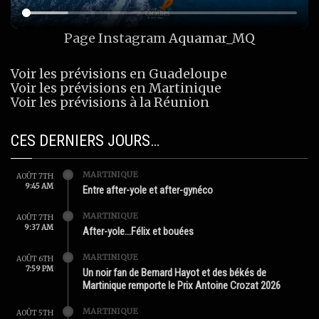
Page Instagram
Aquamar_MQ
Voir les prévisions en Guadeloupe
Voir les prévisions en Martinique
Voir les prévisions à la Réunion
CES DERNIERS JOURS…
MARTINIQUE
AOÛT 7TH
9:45 AM
Entre after-yole et after-gynéco
MARTINIQUE
AOÛT 7TH
9:37 AM
After-yole…Félix et bouées
MARTINIQUE
AOÛT 6TH
7:59 PM
Un noir fan de Bernard Hayot et des békés de
Martinique remporte le Prix Antoine Crozat 2026
MARTINIQUE
AOÛT 5TH