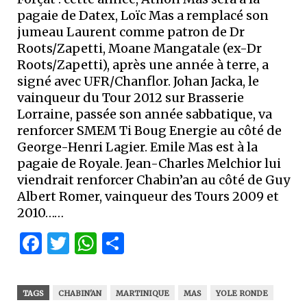
pagaie de Datex, Loïc Mas a remplacé son
jumeau Laurent comme patron de Dr
Roots/Zapetti, Moane Mangatale (ex-Dr
Roots/Zapetti), après une année à terre, a
signé avec UFR/Chanflor. Johan Jacka, le
vainqueur du Tour 2012 sur Brasserie
Lorraine, passée son année sabbatique, va
renforcer SMEM Ti Boug Energie au côté de
George-Henri Lagier. Emile Mas est à la
pagaie de Royale. Jean-Charles Melchior lui
viendrait renforcer Chabin’an au côté de Guy
Albert Romer, vainqueur des Tours 2009 et
2010……
Facebook
Twitter
WhatsApp
Partager
TAGS
CHABIN'AN
MARTINIQUE
MAS
YOLE RONDE