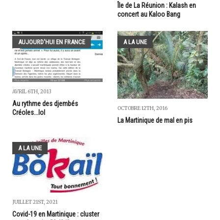
Île de La Réunion : Kalash en
concert au Kaloo Bang
AUJOURD'HUI EN FRANCE
A LA UNE
AVRIL 6TH, 2013
Au rythme des djembés
OCTOBRE 12TH, 2016
Créoles...lol
La Martinique de mal en pis
A LA UNE
JUILLET 21ST, 2021
Covid-19 en Martinique : cluster