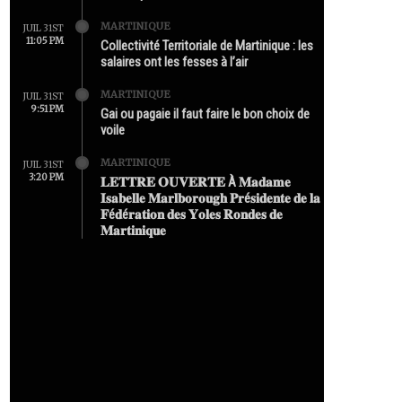
MARTINIQUE
JUIL 31ST
11:05 PM
Collectivité Territoriale de Martinique : les
salaires ont les fesses à l’air
MARTINIQUE
JUIL 31ST
9:51 PM
Gai ou pagaie il faut faire le bon choix de
voile
MARTINIQUE
JUIL 31ST
3:20 PM
𝐋𝐄𝐓𝐓𝐑𝐄 𝐎𝐔𝐕𝐄𝐑𝐓𝐄 À 𝐌𝐚𝐝𝐚𝐦𝐞
𝐈𝐬𝐚𝐛𝐞𝐥𝐥𝐞 𝐌𝐚𝐫𝐥𝐛𝐨𝐫𝐨𝐮𝐠𝐡 𝐏𝐫é𝐬𝐢𝐝𝐞𝐧𝐭𝐞 𝐝𝐞 𝐥𝐚
𝐅é𝐝é𝐫𝐚𝐭𝐢𝐨𝐧 𝐝𝐞𝐬 𝐘𝐨𝐥𝐞𝐬 𝐑𝐨𝐧𝐝𝐞𝐬 𝐝𝐞
𝐌𝐚𝐫𝐭𝐢𝐧𝐢𝐪𝐮𝐞