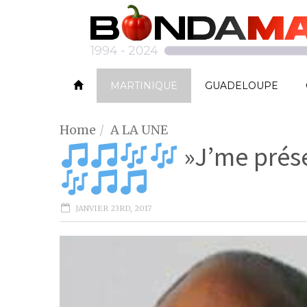
MARTINIQUE
GUADELOUPE
Home
A LA UNE
»J’me prése
JANVIER 23RD, 2017