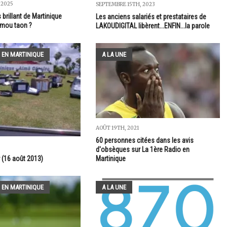
 2025
SEPTEMBRE 15TH, 2023
 brillant de Martinique
Les anciens salariés et prestataires de
 mou taon ?
LAKOUDIGITAL libèrent...ENFIN...la parole
 EN MARTINIQUE
A LA UNE
AOÛT 19TH, 2021
60 personnes citées dans les avis
d'obsèques sur La 1ère Radio en
Martinique
 (16 août 2013)
 EN MARTINIQUE
A LA UNE