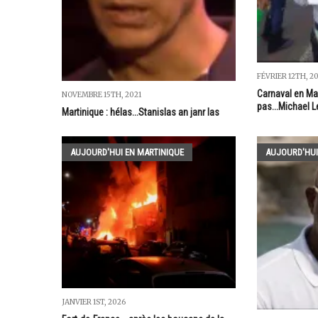
FÉVRIER 12TH, 2
Carnaval en Mart
NOVEMBRE 15TH, 2021
pas...Michael L
Martinique : hélas...Stanislas an janr las
AUJOURD'HUI EN MARTINIQUE
AUJOURD'HUI
JANVIER 1ST, 2026