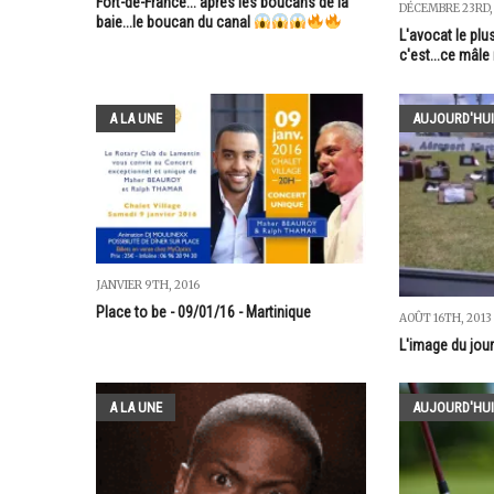
Fort-de-France... après les boucans de la
DÉCEMBRE 23RD,
baie...le boucan du canal
L'avocat le plus
c'est...ce mâle
A LA UNE
AUJOURD'HUI
JANVIER 9TH, 2016
Place to be - 09/01/16 - Martinique
AOÛT 16TH, 2013
L'image du jour
A LA UNE
AUJOURD'HUI