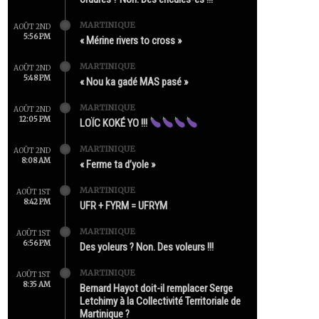
MARTINIQUE
AOÛT 2ND
5:56 PM
« Mérine rivers to cross »
MARTINIQUE
AOÛT 2ND
5:48 PM
« Nou ka gadé MAS pasé »
MARTINIQUE
AOÛT 2ND
12:05 PM
LOÏC KOKÉ YO !!!
MARTINIQUE
AOÛT 2ND
8:08 AM
« Ferme ta d’yole »
MARTINIQUE
AOÛT 1ST
8:42 PM
UFR + FYRM = UFRYM
MARTINIQUE
AOÛT 1ST
6:56 PM
Des yoleurs ? Non. Des voleurs !!!
MARTINIQUE
AOÛT 1ST
8:35 AM
Bernard Hayot doit-il remplacer Serge
Letchimy à la Collectivité Territoriale de
Martinique ?