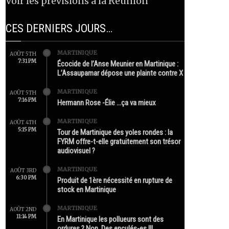
Voir les prévisions à la Réunion
CES DERNIERS JOURS…
MARTINIQUE
AOÛT 5TH
7:31 PM
Écocide de l’Anse Meunier en Martinique :
L’Assaupamar dépose une plainte contre X
MARTINIQUE
AOÛT 5TH
7:16 PM
Hermann Rose -Élie …ça va mieux
MARTINIQUE
AOÛT 4TH
5:15 PM
Tour de Martinique des yoles rondes : la
FYRM offre-t-elle gratuitement son trésor
audiovisuel ?
MARTINIQUE
AOÛT 3RD
6:30 PM
Produit de 1ère nécessité en rupture de
stock en Martinique
MARTINIQUE
AOÛT 2ND
11:14 PM
En Martinique les pollueurs sont des
ordures ? Non. Des enculés-es !!!