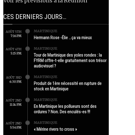
Voir les prévisions à la Réunion
CES DERNIERS JOURS…
MARTINIQUE
AOÛT 5TH
7:16 PM
Hermann Rose -Élie …ça va mieux
MARTINIQUE
AOÛT 4TH
5:15 PM
Tour de Martinique des yoles rondes : la
FYRM offre-t-elle gratuitement son trésor
audiovisuel ?
MARTINIQUE
AOÛT 3RD
6:30 PM
Produit de 1ère nécessité en rupture de
stock en Martinique
MARTINIQUE
AOÛT 2ND
11:14 PM
En Martinique les pollueurs sont des
ordures ? Non. Des enculés-es !!!
MARTINIQUE
AOÛT 2ND
5:56 PM
« Mérine rivers to cross »