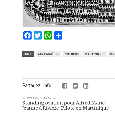
Facebook
Twitter
WhatsApp
Partager
TAGS
AIR CARAÏBES
COLBERT
MARTINIQUE
OR
Partagez l'info
PREVIOUS ARTICLE
Standing ovation pour Alfred Marie-
Jeanne à Rivière-Pilote en Martinique