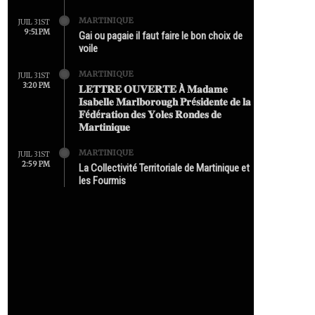
MARTINIQUE
JUIL 31ST
9:51 PM
Gai ou pagaie il faut faire le bon choix de
voile
MARTINIQUE
JUIL 31ST
3:20 PM
𝐋𝐄𝐓𝐓𝐑𝐄 𝐎𝐔𝐕𝐄𝐑𝐓𝐄 À 𝐌𝐚𝐝𝐚𝐦𝐞
𝐈𝐬𝐚𝐛𝐞𝐥𝐥𝐞 𝐌𝐚𝐫𝐥𝐛𝐨𝐫𝐨𝐮𝐠𝐡 𝐏𝐫é𝐬𝐢𝐝𝐞𝐧𝐭𝐞 𝐝𝐞 𝐥𝐚
𝐅é𝐝é𝐫𝐚𝐭𝐢𝐨𝐧 𝐝𝐞𝐬 𝐘𝐨𝐥𝐞𝐬 𝐑𝐨𝐧𝐝𝐞𝐬 𝐝𝐞
𝐌𝐚𝐫𝐭𝐢𝐧𝐢𝐪𝐮𝐞
MARTINIQUE
JUIL 31ST
2:59 PM
La Collectivité Territoriale de Martinique et
les Fourmis