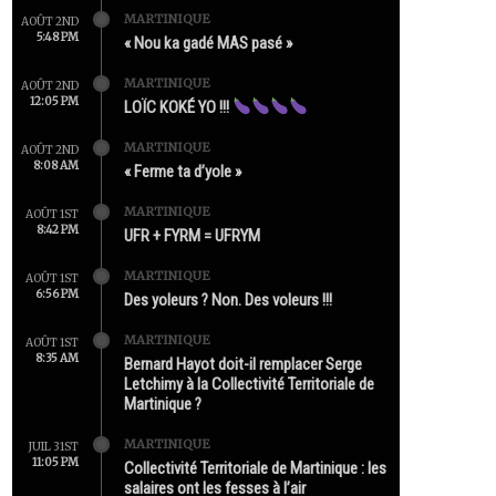
MARTINIQUE
AOÛT 2ND
5:48 PM
« Nou ka gadé MAS pasé »
MARTINIQUE
AOÛT 2ND
12:05 PM
LOÏC KOKÉ YO !!!
MARTINIQUE
AOÛT 2ND
8:08 AM
« Ferme ta d’yole »
MARTINIQUE
AOÛT 1ST
8:42 PM
UFR + FYRM = UFRYM
MARTINIQUE
AOÛT 1ST
6:56 PM
Des yoleurs ? Non. Des voleurs !!!
MARTINIQUE
AOÛT 1ST
8:35 AM
Bernard Hayot doit-il remplacer Serge
Letchimy à la Collectivité Territoriale de
Martinique ?
MARTINIQUE
JUIL 31ST
11:05 PM
Collectivité Territoriale de Martinique : les
salaires ont les fesses à l’air