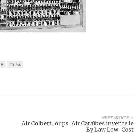
LY
TX 514
NEXT ARTICLE
Air Colbert...oups...Air Caraïbes invente le
By Law Low-Cost