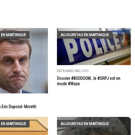
 EN MARTINIQUE
AUJOURD'HUI EN MARTINIQUE
DÉCEMBRE 2ND, 2013
Dossier #BOODOOM...le #SRPJ est en
mode #Waze
à Eric Dupond- Moretti
 EN MARTINIQUE
AUJOURD'HUI EN MARTINIQUE