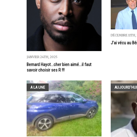
DÉCEMBRE 11TH,
J’ai vécu au Bé
JANVIER 24TH, 2025
Bernard Hayot...cher bien aimé...il faut
savoir choisir ses R !!!
A LA UNE
AUJOURD'HUI