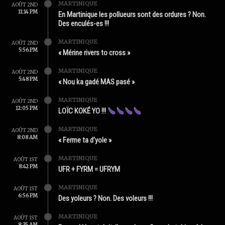
MARTINIQUE
AOÛT 2ND
11:14 PM
En Martinique les pollueurs sont des ordures ? Non.
Des enculés-es !!!
MARTINIQUE
AOÛT 2ND
5:56 PM
« Mérine rivers to cross »
MARTINIQUE
AOÛT 2ND
5:48 PM
« Nou ka gadé MAS pasé »
MARTINIQUE
AOÛT 2ND
12:05 PM
LOÏC KOKÉ YO !!!
MARTINIQUE
AOÛT 2ND
8:08 AM
« Ferme ta d’yole »
MARTINIQUE
AOÛT 1ST
8:42 PM
UFR + FYRM = UFRYM
MARTINIQUE
AOÛT 1ST
6:56 PM
Des yoleurs ? Non. Des voleurs !!!
MARTINIQUE
AOÛT 1ST
8:35 AM