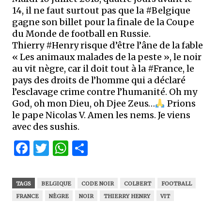
14, il ne faut surtout pas que la #Belgique
gagne son billet pour la finale de la Coupe
du Monde de football en Russie.
Thierry #Henry risque d’être l’âne de la fable
« Les animaux malades de la peste », le noir
au vit nègre, car il doit tout à la #France, le
pays des droits de l’homme qui a déclaré
l’esclavage crime contre l’humanité. Oh my
God, oh mon Dieu, oh Djee Zeus…
Prions
le pape Nicolas V. Amen les nems. Je viens
avec des sushis.
Facebook
Twitter
WhatsApp
Partager
TAGS
BELGIQUE
CODE NOIR
COLBERT
FOOTBALL
FRANCE
NÈGRE
NOIR
THIERRY HENRY
VIT