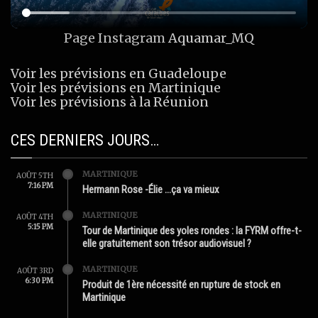
Page Instagram
Aquamar_MQ
Voir les prévisions en Guadeloupe
Voir les prévisions en Martinique
Voir les prévisions à la Réunion
CES DERNIERS JOURS…
MARTINIQUE
AOÛT 5TH
7:16 PM
Hermann Rose -Élie …ça va mieux
MARTINIQUE
AOÛT 4TH
5:15 PM
Tour de Martinique des yoles rondes : la FYRM offre-t-
elle gratuitement son trésor audiovisuel ?
MARTINIQUE
AOÛT 3RD
6:30 PM
Produit de 1ère nécessité en rupture de stock en
Martinique