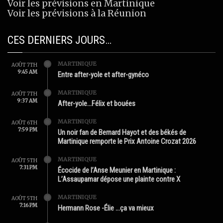
Voir les prévisions en Martinique
Voir les prévisions à la Réunion
CES DERNIERS JOURS…
MARTINIQUE
AOÛT 7TH
9:45 AM
Entre after-yole et after-gynéco
MARTINIQUE
AOÛT 7TH
9:37 AM
After-yole…Félix et bouées
MARTINIQUE
AOÛT 6TH
7:59 PM
Un noir fan de Bernard Hayot et des békés de
Martinique remporte le Prix Antoine Crozat 2026
MARTINIQUE
AOÛT 5TH
7:31 PM
Écocide de l’Anse Meunier en Martinique :
L’Assaupamar dépose une plainte contre X
MARTINIQUE
AOÛT 5TH
7:16 PM
Hermann Rose -Élie …ça va mieux