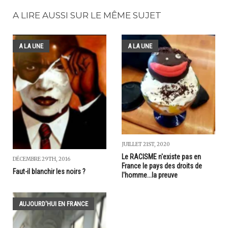
A LIRE AUSSI SUR LE MÊME SUJET
A LA UNE
A LA UNE
JUILLET 21ST, 2020
Le RACISME n'existe pas en
DÉCEMBRE 29TH, 2016
France le pays des droits de
Faut-il blanchir les noirs ?
l'homme...la preuve
AUJOURD'HUI EN FRANCE