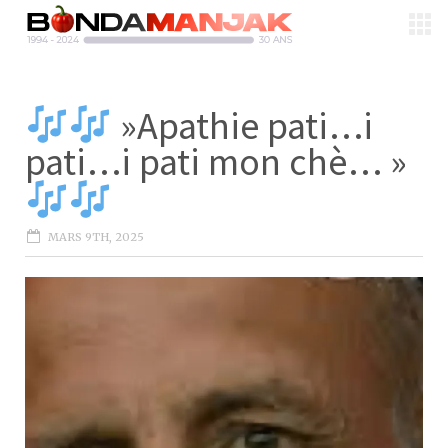
»Apathie pati…i
pati…i pati mon chè… »
MARS 9TH, 2025