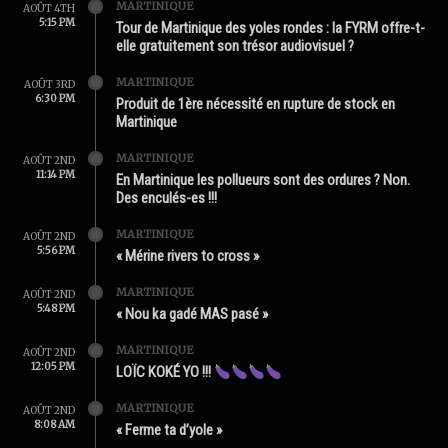
MARTINIQUE
AOÛT 4TH
5:15 PM
Tour de Martinique des yoles rondes : la FYRM offre-t-
elle gratuitement son trésor audiovisuel ?
MARTINIQUE
AOÛT 3RD
6:30 PM
Produit de 1ère nécessité en rupture de stock en
Martinique
MARTINIQUE
AOÛT 2ND
11:14 PM
En Martinique les pollueurs sont des ordures ? Non.
Des enculés-es !!!
MARTINIQUE
AOÛT 2ND
5:56 PM
« Mérine rivers to cross »
MARTINIQUE
AOÛT 2ND
5:48 PM
« Nou ka gadé MAS pasé »
MARTINIQUE
AOÛT 2ND
12:05 PM
LOÏC KOKÉ YO !!!
MARTINIQUE
AOÛT 2ND
8:08 AM
« Ferme ta d’yole »