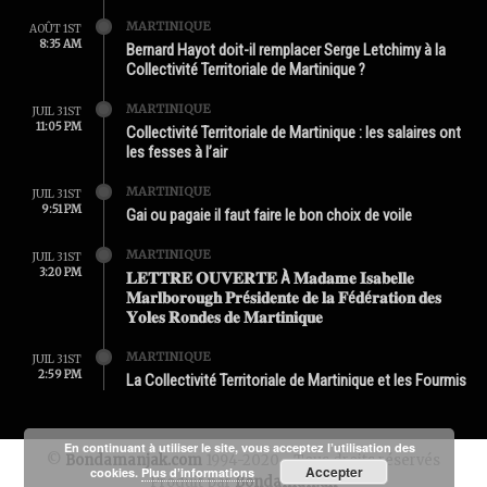
MARTINIQUE
AOÛT 1ST
8:35 AM
Bernard Hayot doit-il remplacer Serge Letchimy à la
Collectivité Territoriale de Martinique ?
MARTINIQUE
JUIL 31ST
11:05 PM
Collectivité Territoriale de Martinique : les salaires ont
les fesses à l’air
MARTINIQUE
JUIL 31ST
9:51 PM
Gai ou pagaie il faut faire le bon choix de voile
MARTINIQUE
JUIL 31ST
3:20 PM
𝐋𝐄𝐓𝐓𝐑𝐄 𝐎𝐔𝐕𝐄𝐑𝐓𝐄 À 𝐌𝐚𝐝𝐚𝐦𝐞 𝐈𝐬𝐚𝐛𝐞𝐥𝐥𝐞
𝐌𝐚𝐫𝐥𝐛𝐨𝐫𝐨𝐮𝐠𝐡 𝐏𝐫é𝐬𝐢𝐝𝐞𝐧𝐭𝐞 𝐝𝐞 𝐥𝐚 𝐅é𝐝é𝐫𝐚𝐭𝐢𝐨𝐧 𝐝𝐞𝐬
𝐘𝐨𝐥𝐞𝐬 𝐑𝐨𝐧𝐝𝐞𝐬 𝐝𝐞 𝐌𝐚𝐫𝐭𝐢𝐧𝐢𝐪𝐮𝐞
MARTINIQUE
JUIL 31ST
2:59 PM
La Collectivité Territoriale de Martinique et les Fourmis
En continuant à utiliser le site, vous acceptez l’utilisation des
©
Bondamanjak.com
1994-2020 - Tous droits réservés
Accepter
cookies.
Plus d’informations
Produit par
Bondamanjak