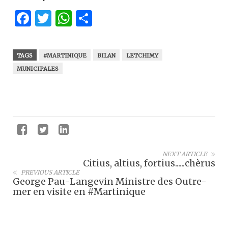
Facebook
Twitter
WhatsApp
Partager
TAGS
#MARTINIQUE
BILAN
LETCHIMY
MUNICIPALES
NEXT ARTICLE
Citius, altius, fortius......chèrus
PREVIOUS ARTICLE
George Pau-Langevin Ministre des Outre-
mer en visite en #Martinique