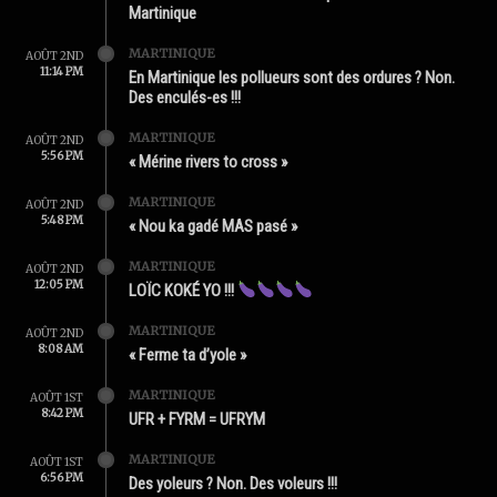
Martinique
MARTINIQUE
AOÛT 2ND
11:14 PM
En Martinique les pollueurs sont des ordures ? Non.
Des enculés-es !!!
MARTINIQUE
AOÛT 2ND
5:56 PM
« Mérine rivers to cross »
MARTINIQUE
AOÛT 2ND
5:48 PM
« Nou ka gadé MAS pasé »
MARTINIQUE
AOÛT 2ND
12:05 PM
LOÏC KOKÉ YO !!!
MARTINIQUE
AOÛT 2ND
8:08 AM
« Ferme ta d’yole »
MARTINIQUE
AOÛT 1ST
8:42 PM
UFR + FYRM = UFRYM
MARTINIQUE
AOÛT 1ST
6:56 PM
Des yoleurs ? Non. Des voleurs !!!