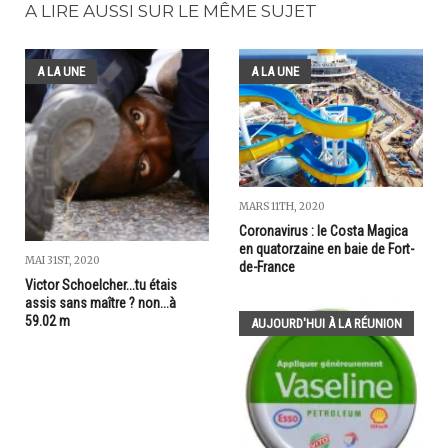
A LIRE AUSSI SUR LE MÊME SUJET
A LA UNE
A LA UNE
MARS 11TH, 2020
Coronavirus : le Costa Magica
en quatorzaine en baie de Fort-
MAI 31ST, 2020
de-France
Victor Schoelcher...tu étais
assis sans maître ? non...à
59.02 m
AUJOURD'HUI À LA RÉUNION