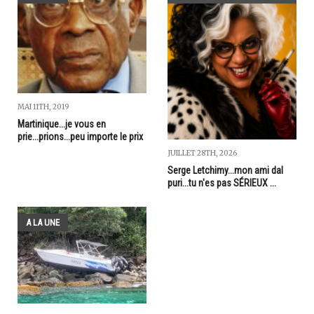
MAI 11TH, 2019
Martinique...je vous en
prie...prions...peu importe le prix
JUILLET 28TH, 2026
Serge Letchimy...mon ami dal
puri...tu n'es pas SÉRIEUX ...
A LA UNE