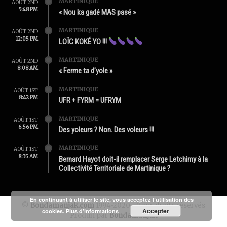
MARTINIQUE
AOÛT 2ND
5:48 PM
« Nou ka gadé MAS pasé »
MARTINIQUE
AOÛT 2ND
12:05 PM
LOÏC KOKÉ YO !!!
MARTINIQUE
AOÛT 2ND
8:08 AM
« Ferme ta d’yole »
MARTINIQUE
AOÛT 1ST
8:42 PM
UFR + FYRM = UFRYM
MARTINIQUE
AOÛT 1ST
6:56 PM
Des yoleurs ? Non. Des voleurs !!!
MARTINIQUE
AOÛT 1ST
8:35 AM
Bernard Hayot doit-il remplacer Serge Letchimy à la
Collectivité Territoriale de Martinique ?
En continuant à utiliser le site, vous acceptez l’utilisation des
©
Bondamanjak.com
1994-2020 - Tous droits réservés
Accepter
cookies.
Plus d’informations
Produit par
Bondamanjak