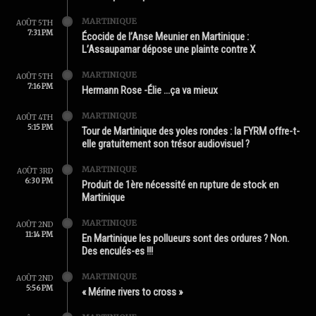
MARTINIQUE
AOÛT 5TH
7:31 PM
Écocide de l’Anse Meunier en Martinique :
L’Assaupamar dépose une plainte contre X
MARTINIQUE
AOÛT 5TH
7:16 PM
Hermann Rose -Élie …ça va mieux
MARTINIQUE
AOÛT 4TH
5:15 PM
Tour de Martinique des yoles rondes : la FYRM offre-t-
elle gratuitement son trésor audiovisuel ?
MARTINIQUE
AOÛT 3RD
6:30 PM
Produit de 1ère nécessité en rupture de stock en
Martinique
MARTINIQUE
AOÛT 2ND
11:14 PM
En Martinique les pollueurs sont des ordures ? Non.
Des enculés-es !!!
MARTINIQUE
AOÛT 2ND
5:56 PM
« Mérine rivers to cross »