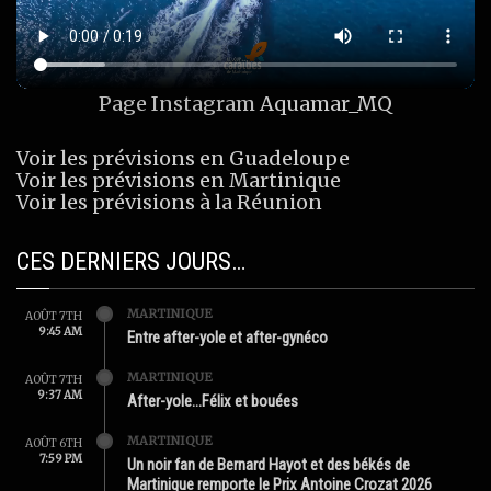
Page Instagram
Aquamar_MQ
Voir les prévisions en Guadeloupe
Voir les prévisions en Martinique
Voir les prévisions à la Réunion
CES DERNIERS JOURS…
MARTINIQUE
AOÛT 7TH
9:45 AM
Entre after-yole et after-gynéco
MARTINIQUE
AOÛT 7TH
9:37 AM
After-yole…Félix et bouées
MARTINIQUE
AOÛT 6TH
7:59 PM
Un noir fan de Bernard Hayot et des békés de
Martinique remporte le Prix Antoine Crozat 2026