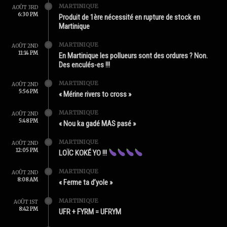
MARTINIQUE
AOÛT 3RD
6:30 PM
Produit de 1ère nécessité en rupture de stock en
Martinique
MARTINIQUE
AOÛT 2ND
11:14 PM
En Martinique les pollueurs sont des ordures ? Non.
Des enculés-es !!!
MARTINIQUE
AOÛT 2ND
5:56 PM
« Mérine rivers to cross »
MARTINIQUE
AOÛT 2ND
5:48 PM
« Nou ka gadé MAS pasé »
MARTINIQUE
AOÛT 2ND
12:05 PM
LOÏC KOKÉ YO !!!
MARTINIQUE
AOÛT 2ND
8:08 AM
« Ferme ta d’yole »
MARTINIQUE
AOÛT 1ST
8:42 PM
UFR + FYRM = UFRYM