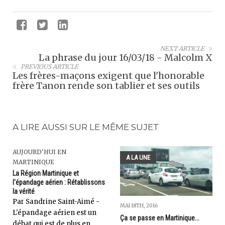
NEXT ARTICLE
La phrase du jour 16/03/18 - Malcolm X
PREVIOUS ARTICLE
Les frères-maçons exigent que l'honorable
frère Tanon rende son tablier et ses outils
A LIRE AUSSI SUR LE MÊME SUJET
AUJOURD'HUI EN
A LA UNE
MARTINIQUE
La Région Martinique et
l'épandage aérien : Rétablissons
la vérité
Par Sandrine Saint-Aimé -
MAI 18TH, 2016
L'épandage aérien est un
Ça se passe en Martinique...
débat qui est de plus en