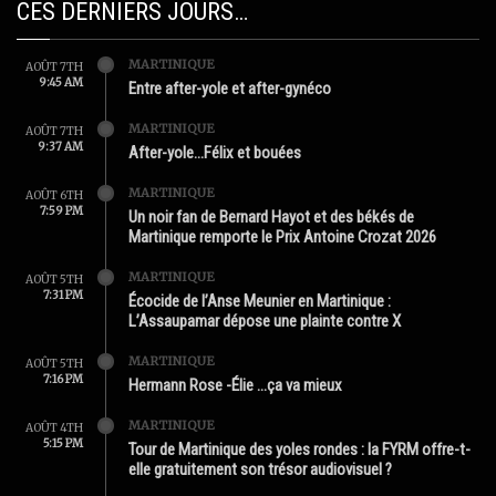
CES DERNIERS JOURS…
MARTINIQUE
AOÛT 7TH
9:45 AM
Entre after-yole et after-gynéco
MARTINIQUE
AOÛT 7TH
9:37 AM
After-yole…Félix et bouées
MARTINIQUE
AOÛT 6TH
7:59 PM
Un noir fan de Bernard Hayot et des békés de
Martinique remporte le Prix Antoine Crozat 2026
MARTINIQUE
AOÛT 5TH
7:31 PM
Écocide de l’Anse Meunier en Martinique :
L’Assaupamar dépose une plainte contre X
MARTINIQUE
AOÛT 5TH
7:16 PM
Hermann Rose -Élie …ça va mieux
MARTINIQUE
AOÛT 4TH
5:15 PM
Tour de Martinique des yoles rondes : la FYRM offre-t-
elle gratuitement son trésor audiovisuel ?