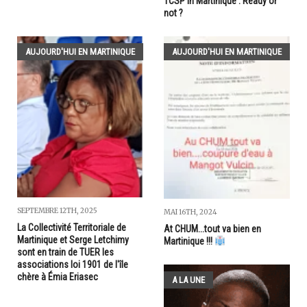
TCSP in Martinique : Ready or
not ?
AUJOURD'HUI EN MARTINIQUE
AUJOURD'HUI EN MARTINIQUE
SEPTEMBRE 12TH, 2025
MAI 16TH, 2024
La Collectivité Territoriale de
At CHUM...tout va bien en
Martinique et Serge Letchimy
Martinique !!!
sont en train de TUER les
associations loi 1901 de l'île
chère à Émia Eriasec
A LA UNE