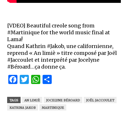
[VDEO] Beautiful creole song from
#Martinique for the world music final at
Lama!
Quand Kathrin #Jakob, une californienne,
reprend « An limiè » titre composé par Joël
#Jaccoulet et interprété par Jocelyne
#Béroard…ça donne ça.
Facebook
Twitter
WhatsApp
Partager
TAGS
AN LIMIÈ
JOCELYNE BÉROARD
JOËL JACCOULET
KATRINA JAKOB
MARTINIQUE