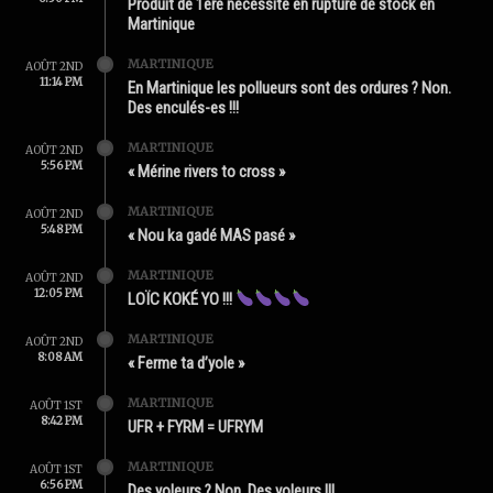
Produit de 1ère nécessité en rupture de stock en
Martinique
MARTINIQUE
AOÛT 2ND
11:14 PM
En Martinique les pollueurs sont des ordures ? Non.
Des enculés-es !!!
MARTINIQUE
AOÛT 2ND
5:56 PM
« Mérine rivers to cross »
MARTINIQUE
AOÛT 2ND
5:48 PM
« Nou ka gadé MAS pasé »
MARTINIQUE
AOÛT 2ND
12:05 PM
LOÏC KOKÉ YO !!!
MARTINIQUE
AOÛT 2ND
8:08 AM
« Ferme ta d’yole »
MARTINIQUE
AOÛT 1ST
8:42 PM
UFR + FYRM = UFRYM
MARTINIQUE
AOÛT 1ST
6:56 PM
Des yoleurs ? Non. Des voleurs !!!