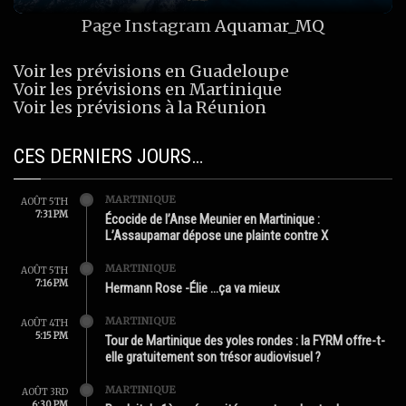
Page Instagram
Aquamar_MQ
Voir les prévisions en Guadeloupe
Voir les prévisions en Martinique
Voir les prévisions à la Réunion
CES DERNIERS JOURS…
MARTINIQUE
AOÛT 5TH
7:31 PM
Écocide de l’Anse Meunier en Martinique :
L’Assaupamar dépose une plainte contre X
MARTINIQUE
AOÛT 5TH
7:16 PM
Hermann Rose -Élie …ça va mieux
MARTINIQUE
AOÛT 4TH
5:15 PM
Tour de Martinique des yoles rondes : la FYRM offre-t-
elle gratuitement son trésor audiovisuel ?
MARTINIQUE
AOÛT 3RD
6:30 PM