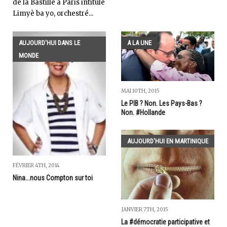
de la Bastille à Paris intitulé
Limyè ba yo, orchestré...
AUJOURD'HUI DANS LE
A LA UNE
MONDE
MAI 10TH, 2015
Le PIB ? Non. Les Pays-Bas ?
Non. #Hollande
AUJOURD'HUI EN MARTINIQUE
FÉVRIER 4TH, 2014
Nina...nous Compton sur toi
JANVIER 7TH, 2015
La #démocratie participative et