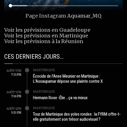
Page Instagram
Aquamar_MQ
Voir les prévisions en Guadeloupe
Voir les prévisions en Martinique
Voir les prévisions à la Réunion
CES DERNIERS JOURS…
MARTINIQUE
AOÛT 5TH
7:31 PM
Écocide de l’Anse Meunier en Martinique :
L’Assaupamar dépose une plainte contre X
MARTINIQUE
AOÛT 5TH
7:16 PM
Hermann Rose -Élie …ça va mieux
MARTINIQUE
AOÛT 4TH
5:15 PM
Tour de Martinique des yoles rondes : la FYRM offre-t-
elle gratuitement son trésor audiovisuel ?