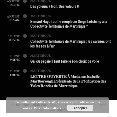
MARTINIQUE
AOÛT 1ST
6:56 PM
Des yoleurs ? Non. Des voleurs !!!
MARTINIQUE
AOÛT 1ST
8:35 AM
Bernard Hayot doit-il remplacer Serge Letchimy à la
Collectivité Territoriale de Martinique ?
MARTINIQUE
JUIL 31ST
11:05 PM
Collectivité Territoriale de Martinique : les salaires ont
les fesses à l’air
MARTINIQUE
JUIL 31ST
9:51 PM
Gai ou pagaie il faut faire le bon choix de voile
MARTINIQUE
JUIL 31ST
3:20 PM
𝐋𝐄𝐓𝐓𝐑𝐄 𝐎𝐔𝐕𝐄𝐑𝐓𝐄 À 𝐌𝐚𝐝𝐚𝐦𝐞 𝐈𝐬𝐚𝐛𝐞𝐥𝐥𝐞
𝐌𝐚𝐫𝐥𝐛𝐨𝐫𝐨𝐮𝐠𝐡 𝐏𝐫é𝐬𝐢𝐝𝐞𝐧𝐭𝐞 𝐝𝐞 𝐥𝐚 𝐅é𝐝é𝐫𝐚𝐭𝐢𝐨𝐧 𝐝𝐞𝐬
𝐘𝐨𝐥𝐞𝐬 𝐑𝐨𝐧𝐝𝐞𝐬 𝐝𝐞 𝐌𝐚𝐫𝐭𝐢𝐧𝐢𝐪𝐮𝐞
En continuant à utiliser le site, vous acceptez l’utilisation des
©
Bondamanjak.com
1994-2020 - Tous droits réservés
Accepter
cookies.
Plus d’informations
Produit par
Bondamanjak