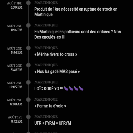
MARTINIQUE
AOÛT 3RD
6:30 PM
Produit de 1ère nécessité en rupture de stock en
Martinique
MARTINIQUE
AOÛT 2ND
11:14 PM
En Martinique les pollueurs sont des ordures ? Non.
Des enculés-es !!!
MARTINIQUE
AOÛT 2ND
5:56 PM
« Mérine rivers to cross »
MARTINIQUE
AOÛT 2ND
5:48 PM
« Nou ka gadé MAS pasé »
MARTINIQUE
AOÛT 2ND
12:05 PM
LOÏC KOKÉ YO !!!
MARTINIQUE
AOÛT 2ND
8:08 AM
« Ferme ta d’yole »
MARTINIQUE
AOÛT 1ST
8:42 PM
UFR + FYRM = UFRYM