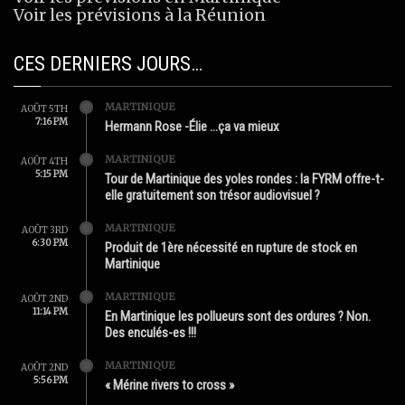
Voir les prévisions à la Réunion
CES DERNIERS JOURS…
MARTINIQUE
AOÛT 5TH
7:16 PM
Hermann Rose -Élie …ça va mieux
MARTINIQUE
AOÛT 4TH
5:15 PM
Tour de Martinique des yoles rondes : la FYRM offre-t-
elle gratuitement son trésor audiovisuel ?
MARTINIQUE
AOÛT 3RD
6:30 PM
Produit de 1ère nécessité en rupture de stock en
Martinique
MARTINIQUE
AOÛT 2ND
11:14 PM
En Martinique les pollueurs sont des ordures ? Non.
Des enculés-es !!!
MARTINIQUE
AOÛT 2ND
5:56 PM
« Mérine rivers to cross »