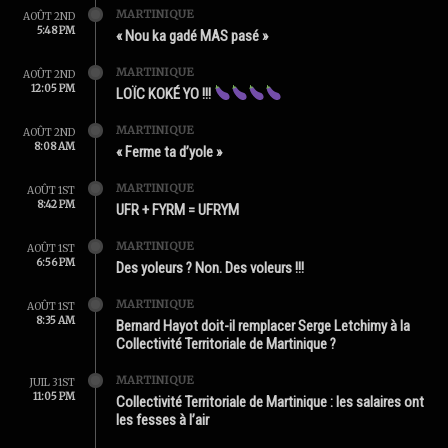
MARTINIQUE
AOÛT 2ND
5:48 PM
« Nou ka gadé MAS pasé »
MARTINIQUE
AOÛT 2ND
12:05 PM
LOÏC KOKÉ YO !!!
MARTINIQUE
AOÛT 2ND
8:08 AM
« Ferme ta d’yole »
MARTINIQUE
AOÛT 1ST
8:42 PM
UFR + FYRM = UFRYM
MARTINIQUE
AOÛT 1ST
6:56 PM
Des yoleurs ? Non. Des voleurs !!!
MARTINIQUE
AOÛT 1ST
8:35 AM
Bernard Hayot doit-il remplacer Serge Letchimy à la
Collectivité Territoriale de Martinique ?
MARTINIQUE
JUIL 31ST
11:05 PM
Collectivité Territoriale de Martinique : les salaires ont
les fesses à l’air