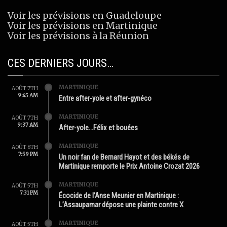
Voir les prévisions en Guadeloupe
Voir les prévisions en Martinique
Voir les prévisions à la Réunion
CES DERNIERS JOURS…
MARTINIQUE
AOÛT 7TH
9:45 AM
Entre after-yole et after-gynéco
MARTINIQUE
AOÛT 7TH
9:37 AM
After-yole…Félix et bouées
MARTINIQUE
AOÛT 6TH
7:59 PM
Un noir fan de Bernard Hayot et des békés de
Martinique remporte le Prix Antoine Crozat 2026
MARTINIQUE
AOÛT 5TH
7:31 PM
Écocide de l’Anse Meunier en Martinique :
L’Assaupamar dépose une plainte contre X
MARTINIQUE
AOÛT 5TH