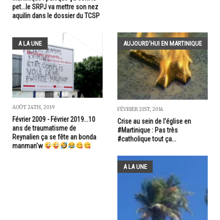
pet...le SRPJ va mettre son nez
aquilin dans le dossier du TCSP
A LA UNE
AUJOURD'HUI EN MARTINIQUE
AOÛT 24TH, 2019
FÉVRIER 21ST, 2014
Février 2009 - Février 2019...10
Crise au sein de l'église en
ans de traumatisme de
#Martinique : Pas très
Reynalien ça se fête an bonda
#catholique tout ça...
manman'w
A LA UNE