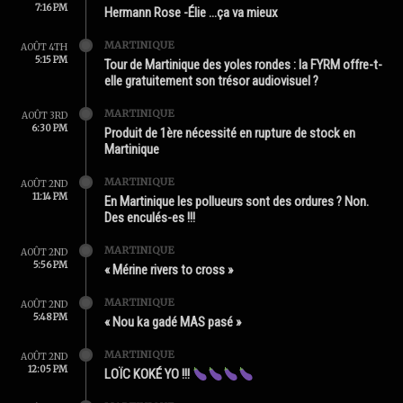
7:16 PM
Hermann Rose -Élie …ça va mieux
MARTINIQUE
AOÛT 4TH
5:15 PM
Tour de Martinique des yoles rondes : la FYRM offre-t-
elle gratuitement son trésor audiovisuel ?
MARTINIQUE
AOÛT 3RD
6:30 PM
Produit de 1ère nécessité en rupture de stock en
Martinique
MARTINIQUE
AOÛT 2ND
11:14 PM
En Martinique les pollueurs sont des ordures ? Non.
Des enculés-es !!!
MARTINIQUE
AOÛT 2ND
5:56 PM
« Mérine rivers to cross »
MARTINIQUE
AOÛT 2ND
5:48 PM
« Nou ka gadé MAS pasé »
MARTINIQUE
AOÛT 2ND
12:05 PM
LOÏC KOKÉ YO !!!