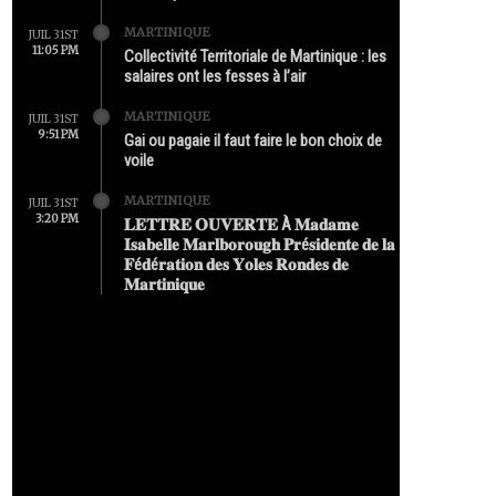
MARTINIQUE
JUIL 31ST
11:05 PM
Collectivité Territoriale de Martinique : les
salaires ont les fesses à l’air
MARTINIQUE
JUIL 31ST
9:51 PM
Gai ou pagaie il faut faire le bon choix de
voile
MARTINIQUE
JUIL 31ST
3:20 PM
𝐋𝐄𝐓𝐓𝐑𝐄 𝐎𝐔𝐕𝐄𝐑𝐓𝐄 À 𝐌𝐚𝐝𝐚𝐦𝐞
𝐈𝐬𝐚𝐛𝐞𝐥𝐥𝐞 𝐌𝐚𝐫𝐥𝐛𝐨𝐫𝐨𝐮𝐠𝐡 𝐏𝐫é𝐬𝐢𝐝𝐞𝐧𝐭𝐞 𝐝𝐞 𝐥𝐚
𝐅é𝐝é𝐫𝐚𝐭𝐢𝐨𝐧 𝐝𝐞𝐬 𝐘𝐨𝐥𝐞𝐬 𝐑𝐨𝐧𝐝𝐞𝐬 𝐝𝐞
𝐌𝐚𝐫𝐭𝐢𝐧𝐢𝐪𝐮𝐞