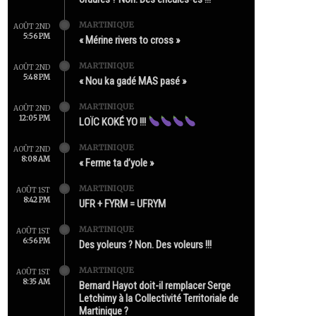
MARTINIQUE
AOÛT 2ND
5:56 PM
« Mérine rivers to cross »
MARTINIQUE
AOÛT 2ND
5:48 PM
« Nou ka gadé MAS pasé »
MARTINIQUE
AOÛT 2ND
12:05 PM
LOÏC KOKÉ YO !!!
MARTINIQUE
AOÛT 2ND
8:08 AM
« Ferme ta d’yole »
MARTINIQUE
AOÛT 1ST
8:42 PM
UFR + FYRM = UFRYM
MARTINIQUE
AOÛT 1ST
6:56 PM
Des yoleurs ? Non. Des voleurs !!!
MARTINIQUE
AOÛT 1ST
8:35 AM
Bernard Hayot doit-il remplacer Serge
Letchimy à la Collectivité Territoriale de
Martinique ?