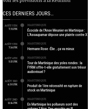
Voir les prévisions à la Réunion
CES DERNIERS JOURS…
MARTINIQUE
AOÛT 5TH
7:31 PM
Écocide de l’Anse Meunier en Martinique :
L’Assaupamar dépose une plainte contre X
MARTINIQUE
AOÛT 5TH
7:16 PM
Hermann Rose -Élie …ça va mieux
MARTINIQUE
AOÛT 4TH
5:15 PM
Tour de Martinique des yoles rondes : la
FYRM offre-t-elle gratuitement son trésor
audiovisuel ?
MARTINIQUE
AOÛT 3RD
6:30 PM
Produit de 1ère nécessité en rupture de
stock en Martinique
MARTINIQUE
AOÛT 2ND
11:14 PM
En Martinique les pollueurs sont des
ordures ? Non. Des enculés-es !!!