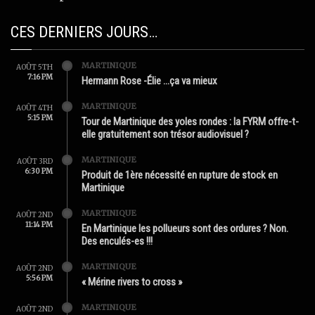
CES DERNIERS JOURS…
MARTINIQUE
AOÛT 5TH
7:16 PM
Hermann Rose -Élie …ça va mieux
MARTINIQUE
AOÛT 4TH
5:15 PM
Tour de Martinique des yoles rondes : la FYRM offre-t-
elle gratuitement son trésor audiovisuel ?
MARTINIQUE
AOÛT 3RD
6:30 PM
Produit de 1ère nécessité en rupture de stock en
Martinique
MARTINIQUE
AOÛT 2ND
11:14 PM
En Martinique les pollueurs sont des ordures ? Non.
Des enculés-es !!!
MARTINIQUE
AOÛT 2ND
5:56 PM
« Mérine rivers to cross »
MARTINIQUE
AOÛT 2ND