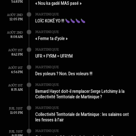
5:48 PM
« Nou ka gadé MAS pasé »
MARTINIQUE
AOÛT 2ND
12:05 PM
LOÏC KOKÉ YO !!!
MARTINIQUE
AOÛT 2ND
8:08 AM
« Ferme ta d’yole »
MARTINIQUE
AOÛT 1ST
8:42 PM
UFR + FYRM = UFRYM
MARTINIQUE
AOÛT 1ST
6:56 PM
Des yoleurs ? Non. Des voleurs !!!
MARTINIQUE
AOÛT 1ST
8:35 AM
Bernard Hayot doit-il remplacer Serge Letchimy à la
Collectivité Territoriale de Martinique ?
MARTINIQUE
JUIL 31ST
11:05 PM
Collectivité Territoriale de Martinique : les salaires ont
les fesses à l’air
MARTINIQUE
JUIL 31ST
9:51 PM