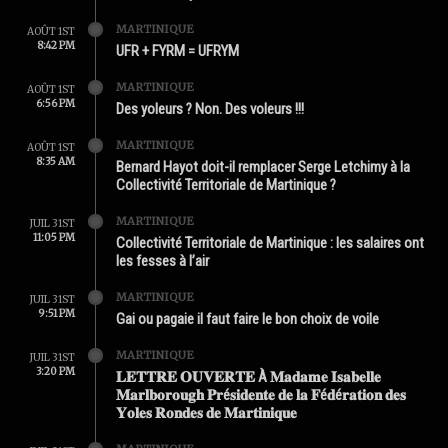
MARTINIQUE
AOÛT 1ST
8:42 PM
UFR + FYRM = UFRYM
MARTINIQUE
AOÛT 1ST
6:56 PM
Des yoleurs ? Non. Des voleurs !!!
MARTINIQUE
AOÛT 1ST
8:35 AM
Bernard Hayot doit-il remplacer Serge Letchimy à la
Collectivité Territoriale de Martinique ?
MARTINIQUE
JUIL 31ST
11:05 PM
Collectivité Territoriale de Martinique : les salaires ont
les fesses à l’air
MARTINIQUE
JUIL 31ST
9:51 PM
Gai ou pagaie il faut faire le bon choix de voile
MARTINIQUE
JUIL 31ST
3:20 PM
𝐋𝐄𝐓𝐓𝐑𝐄 𝐎𝐔𝐕𝐄𝐑𝐓𝐄 À 𝐌𝐚𝐝𝐚𝐦𝐞 𝐈𝐬𝐚𝐛𝐞𝐥𝐥𝐞
𝐌𝐚𝐫𝐥𝐛𝐨𝐫𝐨𝐮𝐠𝐡 𝐏𝐫é𝐬𝐢𝐝𝐞𝐧𝐭𝐞 𝐝𝐞 𝐥𝐚 𝐅é𝐝é𝐫𝐚𝐭𝐢𝐨𝐧 𝐝𝐞𝐬
𝐘𝐨𝐥𝐞𝐬 𝐑𝐨𝐧𝐝𝐞𝐬 𝐝𝐞 𝐌𝐚𝐫𝐭𝐢𝐧𝐢𝐪𝐮𝐞