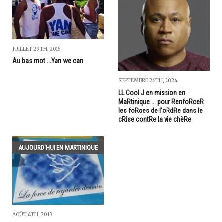
JUILLET 29TH, 2015
Au bas mot ...Yan we can
SEPTEMBRE 26TH, 2024
LL Cool J en mission en
MaRtinique ... pour RenfoRceR
les foRces de l'oRdRe dans le
cRise contRe la vie chèRe
AUJOURD'HUI EN MARTINIQUE
AOÛT 4TH, 2013