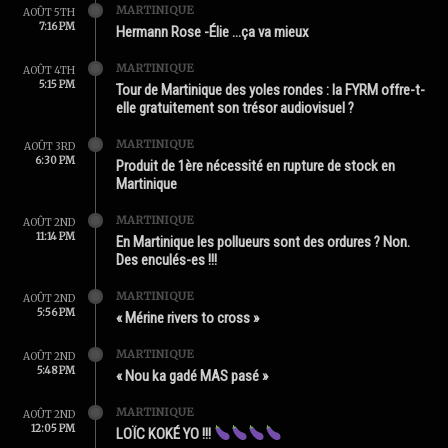
MARTINIQUE
AOÛT 5TH
7:16 PM
Hermann Rose -Élie …ça va mieux
MARTINIQUE
AOÛT 4TH
5:15 PM
Tour de Martinique des yoles rondes : la FYRM offre-t-
elle gratuitement son trésor audiovisuel ?
MARTINIQUE
AOÛT 3RD
6:30 PM
Produit de 1ère nécessité en rupture de stock en
Martinique
MARTINIQUE
AOÛT 2ND
11:14 PM
En Martinique les pollueurs sont des ordures ? Non.
Des enculés-es !!!
MARTINIQUE
AOÛT 2ND
5:56 PM
« Mérine rivers to cross »
MARTINIQUE
AOÛT 2ND
5:48 PM
« Nou ka gadé MAS pasé »
MARTINIQUE
AOÛT 2ND
12:05 PM
LOÏC KOKÉ YO !!!