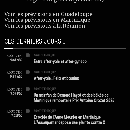
Voir les prévisions en Guadeloupe
Voir les prévisions en Martinique
Voir les prévisions à la Réunion
CES DERNIERS JOURS…
MARTINIQUE
AOÛT 7TH
9:45 AM
Entre after-yole et after-gynéco
MARTINIQUE
AOÛT 7TH
9:37 AM
After-yole…Félix et bouées
MARTINIQUE
AOÛT 6TH
7:59 PM
Un noir fan de Bernard Hayot et des békés de
Martinique remporte le Prix Antoine Crozat 2026
MARTINIQUE
AOÛT 5TH
7:31 PM
Écocide de l’Anse Meunier en Martinique :
L’Assaupamar dépose une plainte contre X