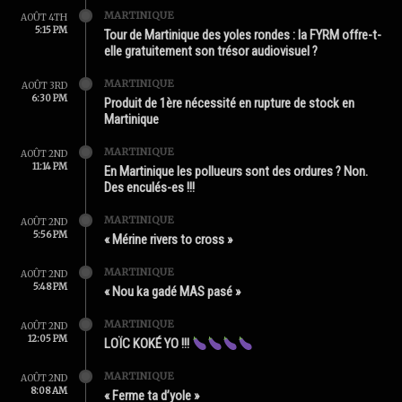
MARTINIQUE
AOÛT 4TH
5:15 PM
Tour de Martinique des yoles rondes : la FYRM offre-t-
elle gratuitement son trésor audiovisuel ?
MARTINIQUE
AOÛT 3RD
6:30 PM
Produit de 1ère nécessité en rupture de stock en
Martinique
MARTINIQUE
AOÛT 2ND
11:14 PM
En Martinique les pollueurs sont des ordures ? Non.
Des enculés-es !!!
MARTINIQUE
AOÛT 2ND
5:56 PM
« Mérine rivers to cross »
MARTINIQUE
AOÛT 2ND
5:48 PM
« Nou ka gadé MAS pasé »
MARTINIQUE
AOÛT 2ND
12:05 PM
LOÏC KOKÉ YO !!!
MARTINIQUE
AOÛT 2ND
8:08 AM
« Ferme ta d’yole »