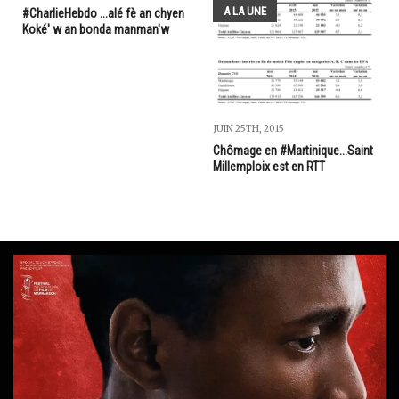
A LA UNE
#CharlieHebdo ...alé fè an chyen
Koké' w an bonda manman'w
JUIN 25TH, 2015
Chômage en #Martinique...Saint
Millemploix est en RTT