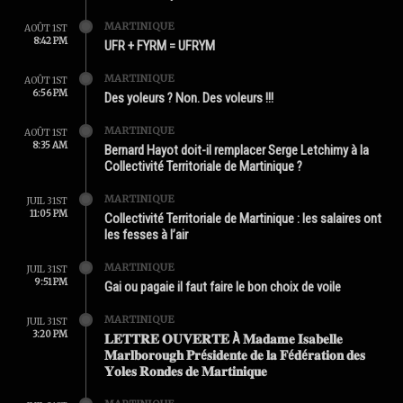
MARTINIQUE
AOÛT 1ST
8:42 PM
UFR + FYRM = UFRYM
MARTINIQUE
AOÛT 1ST
6:56 PM
Des yoleurs ? Non. Des voleurs !!!
MARTINIQUE
AOÛT 1ST
8:35 AM
Bernard Hayot doit-il remplacer Serge Letchimy à la
Collectivité Territoriale de Martinique ?
MARTINIQUE
JUIL 31ST
11:05 PM
Collectivité Territoriale de Martinique : les salaires ont
les fesses à l’air
MARTINIQUE
JUIL 31ST
9:51 PM
Gai ou pagaie il faut faire le bon choix de voile
MARTINIQUE
JUIL 31ST
3:20 PM
𝐋𝐄𝐓𝐓𝐑𝐄 𝐎𝐔𝐕𝐄𝐑𝐓𝐄 À 𝐌𝐚𝐝𝐚𝐦𝐞 𝐈𝐬𝐚𝐛𝐞𝐥𝐥𝐞
𝐌𝐚𝐫𝐥𝐛𝐨𝐫𝐨𝐮𝐠𝐡 𝐏𝐫é𝐬𝐢𝐝𝐞𝐧𝐭𝐞 𝐝𝐞 𝐥𝐚 𝐅é𝐝é𝐫𝐚𝐭𝐢𝐨𝐧 𝐝𝐞𝐬
𝐘𝐨𝐥𝐞𝐬 𝐑𝐨𝐧𝐝𝐞𝐬 𝐝𝐞 𝐌𝐚𝐫𝐭𝐢𝐧𝐢𝐪𝐮𝐞