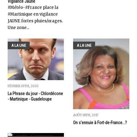
Vigilance Jaune
#Météo-#France place la
‪#‎Martinique‬ en vigilance
JAUNE fortes pluies/orages.
Une zone...
A LA UNE
A LA UNE
FÉVRIER 19TH, 2020
La Phrase du jour - Chlordécone
- Martinique - Guadeloupe
AOÛT 18TH, 2017
On s’ennuie à Fort-de-France...?