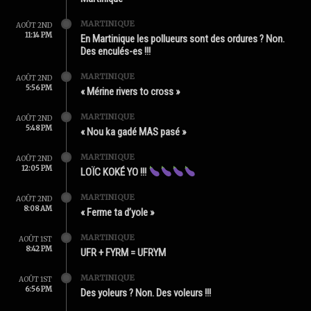
MARTINIQUE
AOÛT 2ND
11:14 PM
En Martinique les pollueurs sont des ordures ? Non.
Des enculés-es !!!
MARTINIQUE
AOÛT 2ND
5:56 PM
« Mérine rivers to cross »
MARTINIQUE
AOÛT 2ND
5:48 PM
« Nou ka gadé MAS pasé »
MARTINIQUE
AOÛT 2ND
12:05 PM
LOÏC KOKÉ YO !!!
MARTINIQUE
AOÛT 2ND
8:08 AM
« Ferme ta d’yole »
MARTINIQUE
AOÛT 1ST
8:42 PM
UFR + FYRM = UFRYM
MARTINIQUE
AOÛT 1ST
6:56 PM
Des yoleurs ? Non. Des voleurs !!!