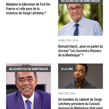
AUJOURD'HUI EN MARTINIQUE
Madame le bâtonnier de Fort-De-
France a t-elle peur de la
violence de Serge Letchimy ?
AVRIL 9TH, 2026
Bernard Hayot...peut-on parler du
dossier "Les Sucreries Réunies
de la Martinique" ?
AUJOURD'HUI EN MARTINIQUE
A LA UNE
MAI 7TH, 2016
Un membre du cabinet de Serge
Letchimy président du Conseil
régional de Martinique était payé