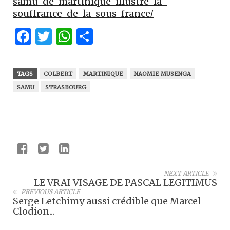
samu-de-martinique-illustre-la-
souffrance-de-la-sous-france/
Facebook
Twitter
WhatsApp
Partager
TAGS
COLBERT
MARTINIQUE
NAOMIE MUSENGA
SAMU
STRASBOURG
NEXT ARTICLE
LE VRAI VISAGE DE PASCAL LEGITIMUS
PREVIOUS ARTICLE
Serge Letchimy aussi crédible que Marcel
Clodion...