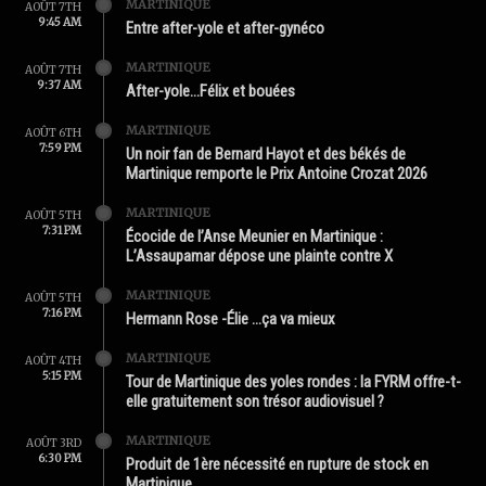
MARTINIQUE
AOÛT 7TH
9:45 AM
Entre after-yole et after-gynéco
MARTINIQUE
AOÛT 7TH
9:37 AM
After-yole…Félix et bouées
MARTINIQUE
AOÛT 6TH
7:59 PM
Un noir fan de Bernard Hayot et des békés de
Martinique remporte le Prix Antoine Crozat 2026
MARTINIQUE
AOÛT 5TH
7:31 PM
Écocide de l’Anse Meunier en Martinique :
L’Assaupamar dépose une plainte contre X
MARTINIQUE
AOÛT 5TH
7:16 PM
Hermann Rose -Élie …ça va mieux
MARTINIQUE
AOÛT 4TH
5:15 PM
Tour de Martinique des yoles rondes : la FYRM offre-t-
elle gratuitement son trésor audiovisuel ?
MARTINIQUE
AOÛT 3RD
6:30 PM
Produit de 1ère nécessité en rupture de stock en
Martinique