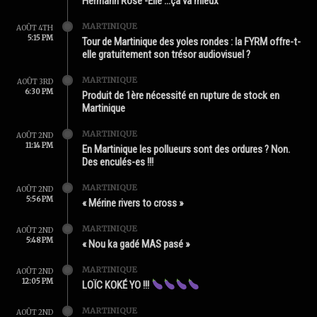
Hermann Rose -Élie …ça va mieux
MARTINIQUE
AOÛT 4TH
5:15 PM
Tour de Martinique des yoles rondes : la FYRM offre-t-
elle gratuitement son trésor audiovisuel ?
MARTINIQUE
AOÛT 3RD
6:30 PM
Produit de 1ère nécessité en rupture de stock en
Martinique
MARTINIQUE
AOÛT 2ND
11:14 PM
En Martinique les pollueurs sont des ordures ? Non.
Des enculés-es !!!
MARTINIQUE
AOÛT 2ND
5:56 PM
« Mérine rivers to cross »
MARTINIQUE
AOÛT 2ND
5:48 PM
« Nou ka gadé MAS pasé »
MARTINIQUE
AOÛT 2ND
12:05 PM
LOÏC KOKÉ YO !!!
MARTINIQUE
AOÛT 2ND