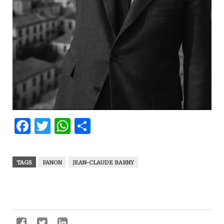
Facebook
Twitter
WhatsApp
Partager
TAGS
FANON
JEAN-CLAUDE BARNY