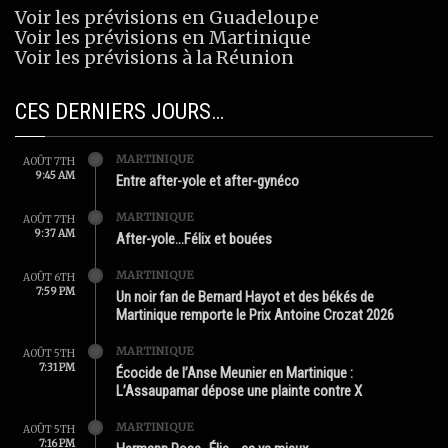
Voir les prévisions en Guadeloupe
Voir les prévisions en Martinique
Voir les prévisions à la Réunion
CES DERNIERS JOURS…
MARTINIQUE
AOÛT 7TH
9:45 AM
Entre after-yole et after-gynéco
MARTINIQUE
AOÛT 7TH
9:37 AM
After-yole…Félix et bouées
MARTINIQUE
AOÛT 6TH
7:59 PM
Un noir fan de Bernard Hayot et des békés de
Martinique remporte le Prix Antoine Crozat 2026
MARTINIQUE
AOÛT 5TH
7:31 PM
Écocide de l’Anse Meunier en Martinique :
L’Assaupamar dépose une plainte contre X
MARTINIQUE
AOÛT 5TH
7:16 PM