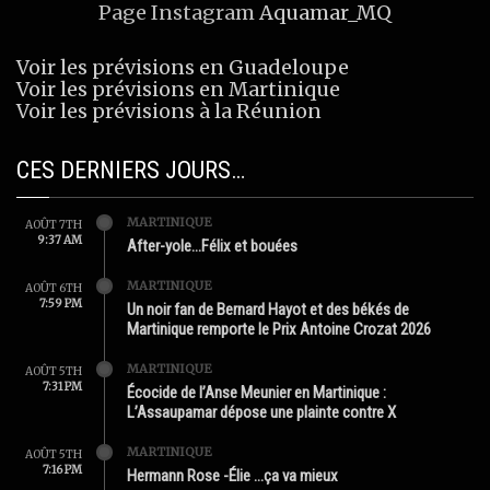
Page Instagram
Aquamar_MQ
Voir les prévisions en Guadeloupe
Voir les prévisions en Martinique
Voir les prévisions à la Réunion
CES DERNIERS JOURS…
MARTINIQUE
AOÛT 7TH
9:37 AM
After-yole…Félix et bouées
MARTINIQUE
AOÛT 6TH
7:59 PM
Un noir fan de Bernard Hayot et des békés de
Martinique remporte le Prix Antoine Crozat 2026
MARTINIQUE
AOÛT 5TH
7:31 PM
Écocide de l’Anse Meunier en Martinique :
L’Assaupamar dépose une plainte contre X
MARTINIQUE
AOÛT 5TH
7:16 PM
Hermann Rose -Élie …ça va mieux