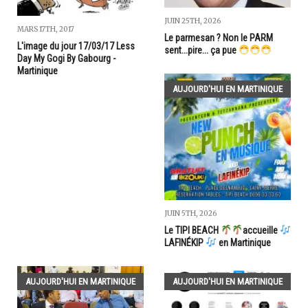
JUIN 25TH, 2026
MARS 17TH, 2017
Le parmesan ? Non le PARM
L'image du jour 17/03/17 Less
sent...pire... ça pue
Day My Gogi By Gabourg -
Martinique
AUJOURD'HUI EN MARTINIQUE
JUIN 5TH, 2026
Le TIPI BEACH
accueille
LAFINÉKIP
en Martinique
AUJOURD'HUI EN MARTINIQUE
AUJOURD'HUI EN MARTINIQUE