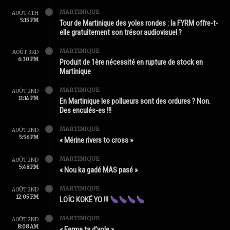
MARTINIQUE
AOÛT 4TH
5:15 PM
Tour de Martinique des yoles rondes : la FYRM offre-t-
elle gratuitement son trésor audiovisuel ?
MARTINIQUE
AOÛT 3RD
6:30 PM
Produit de 1ère nécessité en rupture de stock en
Martinique
MARTINIQUE
AOÛT 2ND
11:14 PM
En Martinique les pollueurs sont des ordures ? Non.
Des enculés-es !!!
MARTINIQUE
AOÛT 2ND
5:56 PM
« Mérine rivers to cross »
MARTINIQUE
AOÛT 2ND
5:48 PM
« Nou ka gadé MAS pasé »
MARTINIQUE
AOÛT 2ND
12:05 PM
LOÏC KOKÉ YO !!!
MARTINIQUE
AOÛT 2ND
8:08 AM
« Ferme ta d’yole »