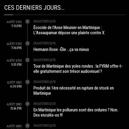
CES DERNIERS JOURS…
MARTINIQUE
AOÛT 5TH
7:31 PM
Écocide de l’Anse Meunier en Martinique :
L’Assaupamar dépose une plainte contre X
MARTINIQUE
AOÛT 5TH
7:16 PM
Hermann Rose -Élie …ça va mieux
MARTINIQUE
AOÛT 4TH
5:15 PM
Tour de Martinique des yoles rondes : la FYRM offre-t-
elle gratuitement son trésor audiovisuel ?
MARTINIQUE
AOÛT 3RD
6:30 PM
Produit de 1ère nécessité en rupture de stock en
Martinique
MARTINIQUE
AOÛT 2ND
11:14 PM
En Martinique les pollueurs sont des ordures ? Non.
Des enculés-es !!!
MARTINIQUE
AOÛT 2ND