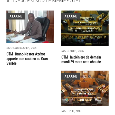
A LIRE AUSSI SUR LE MÊME SUJET
A LA UNE
A LA UNE
SEPTEMBRE 20TH, 2015
MARS 28TH, 2016
CTM : Bruno Nestor Azérot
CTM : la plénière de demain
apporte son soutien au Gran
mardi 29 mars sera chaude
Sanblé
A LA UNE
MAI 30TH, 2019