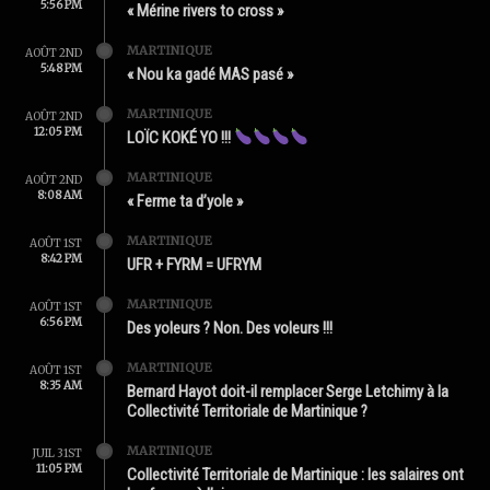
5:56 PM
« Mérine rivers to cross »
MARTINIQUE
AOÛT 2ND
5:48 PM
« Nou ka gadé MAS pasé »
MARTINIQUE
AOÛT 2ND
12:05 PM
LOÏC KOKÉ YO !!!
MARTINIQUE
AOÛT 2ND
8:08 AM
« Ferme ta d’yole »
MARTINIQUE
AOÛT 1ST
8:42 PM
UFR + FYRM = UFRYM
MARTINIQUE
AOÛT 1ST
6:56 PM
Des yoleurs ? Non. Des voleurs !!!
MARTINIQUE
AOÛT 1ST
8:35 AM
Bernard Hayot doit-il remplacer Serge Letchimy à la
Collectivité Territoriale de Martinique ?
MARTINIQUE
JUIL 31ST
11:05 PM
Collectivité Territoriale de Martinique : les salaires ont