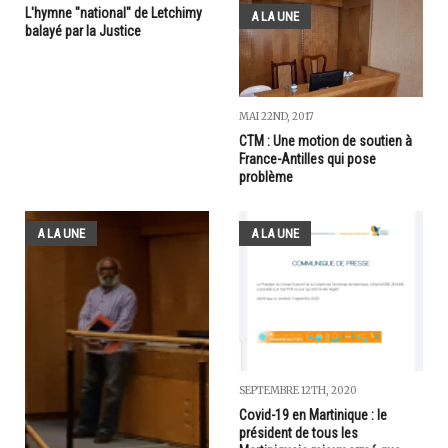
L'hymne "national" de Letchimy
A LA UNE
balayé par la Justice
MAI 22ND, 2017
CTM : Une motion de soutien à
France-Antilles qui pose
problème
A LA UNE
A LA UNE
SEPTEMBRE 12TH, 2020
Covid-19 en Martinique : le
président de tous les