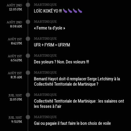
MARTINIQUE
AOÛT 2ND
12:05 PM
LOÏC KOKÉ YO !!!
MARTINIQUE
AOÛT 2ND
8:08 AM
« Ferme ta d’yole »
MARTINIQUE
AOÛT 1ST
8:42 PM
UFR + FYRM = UFRYM
MARTINIQUE
AOÛT 1ST
6:56 PM
Des yoleurs ? Non. Des voleurs !!!
MARTINIQUE
AOÛT 1ST
8:35 AM
Bernard Hayot doit-il remplacer Serge Letchimy à la
Collectivité Territoriale de Martinique ?
MARTINIQUE
JUIL 31ST
11:05 PM
Collectivité Territoriale de Martinique : les salaires ont
les fesses à l’air
MARTINIQUE
JUIL 31ST
9:51 PM
Gai ou pagaie il faut faire le bon choix de voile