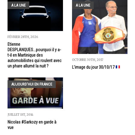
A LA UNE
A LA UNE
FÉVRIER 28TH, 2026
Etienne
DESPLANQUES...pourquoi il y a-
t-il en Martinique des
OCTOBRE 30TH, 2017
automobilistes qui roulent avec
un phare allumé la nuit ?
L'image du jour 30/10/17
AUJOURD'HUI EN FRANCE
JUILLET 1ST, 2014
Nicolas #Sarkozy en garde à
vue