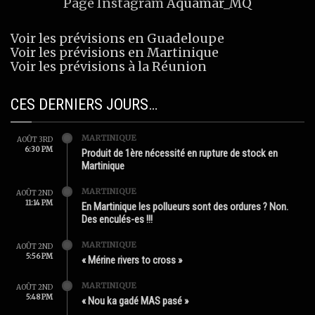
Page Instagram
Aquamar_MQ
Voir les prévisions en Guadeloupe
Voir les prévisions en Martinique
Voir les prévisions à la Réunion
CES DERNIERS JOURS…
MARTINIQUE
AOÛT 3RD
6:30 PM
Produit de 1ère nécessité en rupture de stock en
Martinique
MARTINIQUE
AOÛT 2ND
11:14 PM
En Martinique les pollueurs sont des ordures ? Non.
Des enculés-es !!!
MARTINIQUE
AOÛT 2ND
5:56 PM
« Mérine rivers to cross »
MARTINIQUE
AOÛT 2ND
5:48 PM
« Nou ka gadé MAS pasé »