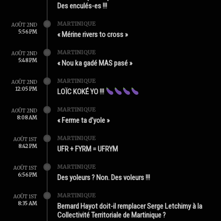
Des enculés-es !!!
MARTINIQUE
AOÛT 2ND
5:56 PM
« Mérine rivers to cross »
MARTINIQUE
AOÛT 2ND
5:48 PM
« Nou ka gadé MAS pasé »
MARTINIQUE
AOÛT 2ND
12:05 PM
LOÏC KOKÉ YO !!!
MARTINIQUE
AOÛT 2ND
8:08 AM
« Ferme ta d’yole »
MARTINIQUE
AOÛT 1ST
8:42 PM
UFR + FYRM = UFRYM
MARTINIQUE
AOÛT 1ST
6:56 PM
Des yoleurs ? Non. Des voleurs !!!
MARTINIQUE
AOÛT 1ST
8:35 AM
Bernard Hayot doit-il remplacer Serge Letchimy à la
Collectivité Territoriale de Martinique ?