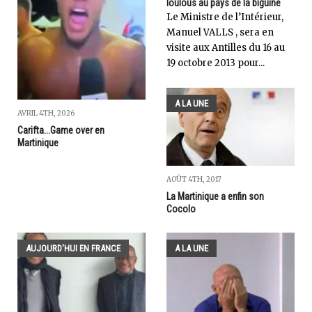
loulous au pays de la biguine
Le Ministre de l’Intérieur,
Manuel VALLS , sera en
visite aux Antilles du 16 au
19 octobre 2013 pour...
A LA UNE
AVRIL 4TH, 2026
Carifta...Game over en
Martinique
AOÛT 4TH, 2017
La Martinique a enfin son
Cocolo
AUJOURD'HUI EN FRANCE
A LA UNE