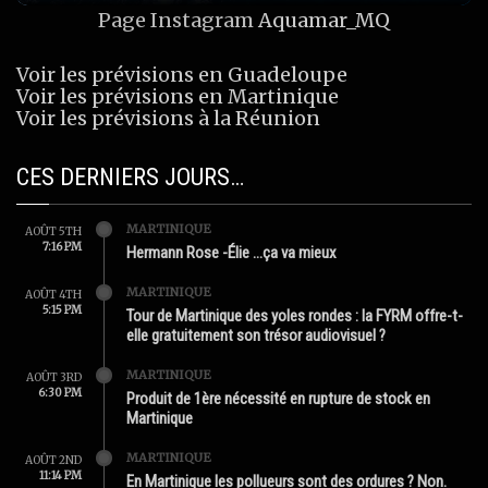
Page Instagram
Aquamar_MQ
Voir les prévisions en Guadeloupe
Voir les prévisions en Martinique
Voir les prévisions à la Réunion
CES DERNIERS JOURS…
MARTINIQUE
AOÛT 5TH
7:16 PM
Hermann Rose -Élie …ça va mieux
MARTINIQUE
AOÛT 4TH
5:15 PM
Tour de Martinique des yoles rondes : la FYRM offre-t-
elle gratuitement son trésor audiovisuel ?
MARTINIQUE
AOÛT 3RD
6:30 PM
Produit de 1ère nécessité en rupture de stock en
Martinique
MARTINIQUE
AOÛT 2ND
11:14 PM
En Martinique les pollueurs sont des ordures ? Non.