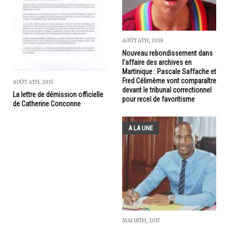
AOÛT 4TH, 2018
Nouveau rebondissement dans
l’affaire des archives en
Martinique : Pascale Saffache et
Fred Célimème vont comparaître
AOÛT 4TH, 2015
devant le tribunal correctionnel
La lettre de démission officielle
pour recel de favoritisme
de Catherine Conconne
A LA UNE
MAI 18TH, 2017