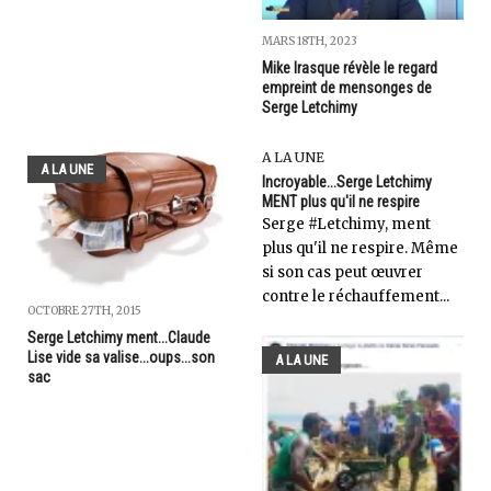
MARS 18TH, 2023
Mike Irasque révèle le regard
empreint de mensonges de
Serge Letchimy
A LA UNE
A LA UNE
Incroyable...Serge Letchimy
MENT plus qu'il ne respire
Serge #Letchimy, ment
plus qu'il ne respire. Même
si son cas peut œuvrer
contre le réchauffement...
OCTOBRE 27TH, 2015
Serge Letchimy ment...Claude
Lise vide sa valise...oups...son
A LA UNE
sac