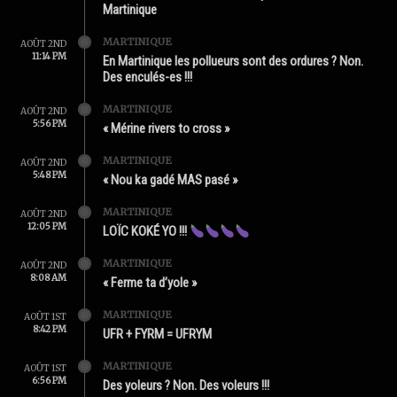
Martinique
MARTINIQUE
AOÛT 2ND
11:14 PM
En Martinique les pollueurs sont des ordures ? Non.
Des enculés-es !!!
MARTINIQUE
AOÛT 2ND
5:56 PM
« Mérine rivers to cross »
MARTINIQUE
AOÛT 2ND
5:48 PM
« Nou ka gadé MAS pasé »
MARTINIQUE
AOÛT 2ND
12:05 PM
LOÏC KOKÉ YO !!!
MARTINIQUE
AOÛT 2ND
8:08 AM
« Ferme ta d’yole »
MARTINIQUE
AOÛT 1ST
8:42 PM
UFR + FYRM = UFRYM
MARTINIQUE
AOÛT 1ST
6:56 PM
Des yoleurs ? Non. Des voleurs !!!