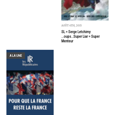
AOÛT 6TH, 2015
SL = Serge Letchimy
...oups...Super Liar = Super
Menteur
A LA UNE