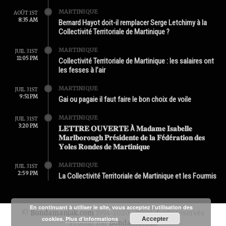
MARTINIQUE
AOÛT 1ST
8:35 AM
Bernard Hayot doit-il remplacer Serge Letchimy à la
Collectivité Territoriale de Martinique ?
MARTINIQUE
JUIL 31ST
11:05 PM
Collectivité Territoriale de Martinique : les salaires ont
les fesses à l’air
MARTINIQUE
JUIL 31ST
9:51 PM
Gai ou pagaie il faut faire le bon choix de voile
MARTINIQUE
JUIL 31ST
3:20 PM
𝐋𝐄𝐓𝐓𝐑𝐄 𝐎𝐔𝐕𝐄𝐑𝐓𝐄 À 𝐌𝐚𝐝𝐚𝐦𝐞 𝐈𝐬𝐚𝐛𝐞𝐥𝐥𝐞
𝐌𝐚𝐫𝐥𝐛𝐨𝐫𝐨𝐮𝐠𝐡 𝐏𝐫é𝐬𝐢𝐝𝐞𝐧𝐭𝐞 𝐝𝐞 𝐥𝐚 𝐅é𝐝é𝐫𝐚𝐭𝐢𝐨𝐧 𝐝𝐞𝐬
𝐘𝐨𝐥𝐞𝐬 𝐑𝐨𝐧𝐝𝐞𝐬 𝐝𝐞 𝐌𝐚𝐫𝐭𝐢𝐧𝐢𝐪𝐮𝐞
MARTINIQUE
JUIL 31ST
2:59 PM
La Collectivité Territoriale de Martinique et les Fourmis
En continuant à utiliser le site, vous acceptez l’utilisation des
©
Bondamanjak.com
1994-2020 - Tous droits réservés
Accepter
cookies.
Plus d’informations
Produit par
Bondamanjak