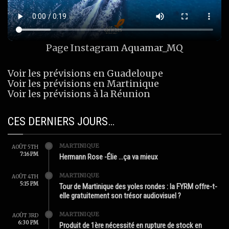
Page Instagram
Aquamar_MQ
Voir les prévisions en Guadeloupe
Voir les prévisions en Martinique
Voir les prévisions à la Réunion
CES DERNIERS JOURS…
MARTINIQUE
AOÛT 5TH
7:16 PM
Hermann Rose -Élie …ça va mieux
MARTINIQUE
AOÛT 4TH
5:15 PM
Tour de Martinique des yoles rondes : la FYRM offre-t-
elle gratuitement son trésor audiovisuel ?
MARTINIQUE
AOÛT 3RD
6:30 PM
Produit de 1ère nécessité en rupture de stock en