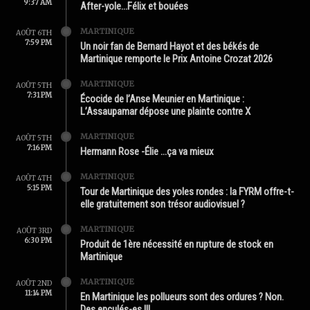
9:37 AM
After-yole…Félix et bouées
MARTINIQUE
AOÛT 6TH
7:59 PM
Un noir fan de Bernard Hayot et des békés de
Martinique remporte le Prix Antoine Crozat 2026
MARTINIQUE
AOÛT 5TH
7:31 PM
Écocide de l’Anse Meunier en Martinique :
L’Assaupamar dépose une plainte contre X
MARTINIQUE
AOÛT 5TH
7:16 PM
Hermann Rose -Élie …ça va mieux
MARTINIQUE
AOÛT 4TH
5:15 PM
Tour de Martinique des yoles rondes : la FYRM offre-t-
elle gratuitement son trésor audiovisuel ?
MARTINIQUE
AOÛT 3RD
6:30 PM
Produit de 1ère nécessité en rupture de stock en
Martinique
MARTINIQUE
AOÛT 2ND
11:14 PM
En Martinique les pollueurs sont des ordures ? Non.
Des enculés-es !!!