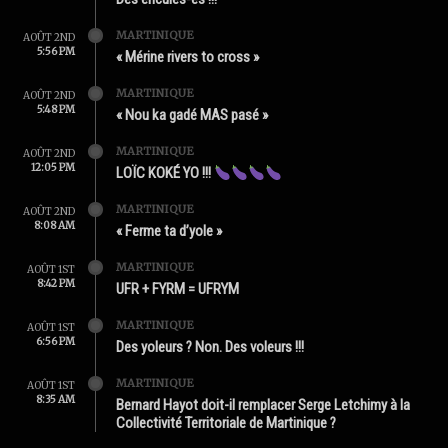
MARTINIQUE
AOÛT 2ND
5:56 PM
« Mérine rivers to cross »
MARTINIQUE
AOÛT 2ND
5:48 PM
« Nou ka gadé MAS pasé »
MARTINIQUE
AOÛT 2ND
12:05 PM
LOÏC KOKÉ YO !!!
MARTINIQUE
AOÛT 2ND
8:08 AM
« Ferme ta d’yole »
MARTINIQUE
AOÛT 1ST
8:42 PM
UFR + FYRM = UFRYM
MARTINIQUE
AOÛT 1ST
6:56 PM
Des yoleurs ? Non. Des voleurs !!!
MARTINIQUE
AOÛT 1ST
8:35 AM
Bernard Hayot doit-il remplacer Serge Letchimy à la
Collectivité Territoriale de Martinique ?