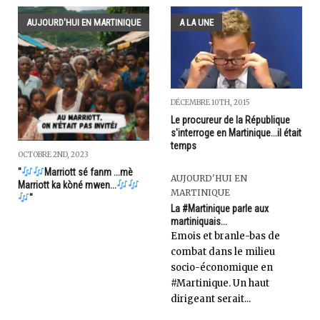
AUJOURD'HUI EN MARTINIQUE
A LA UNE
DÉCEMBRE 10TH, 2015
Le procureur de la République
s'interroge en Martinique...il était
temps
OCTOBRE 2ND, 2023
"
Marriott sé fanm ...mè
AUJOURD'HUI EN
Marriott ka kòné mwen...
MARTINIQUE
"
La #Martinique parle aux
martiniquais...
Emois et branle-bas de
combat dans le milieu
socio-économique en
#Martinique. Un haut
dirigeant serait...