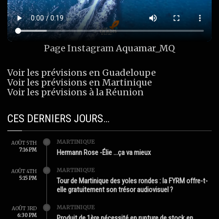
Page Instagram
Aquamar_MQ
Voir les prévisions en Guadeloupe
Voir les prévisions en Martinique
Voir les prévisions à la Réunion
CES DERNIERS JOURS…
MARTINIQUE
AOÛT 5TH
7:16 PM
Hermann Rose -Élie …ça va mieux
MARTINIQUE
AOÛT 4TH
5:15 PM
Tour de Martinique des yoles rondes : la FYRM offre-t-
elle gratuitement son trésor audiovisuel ?
MARTINIQUE
AOÛT 3RD
6:30 PM
Produit de 1ère nécessité en rupture de stock en