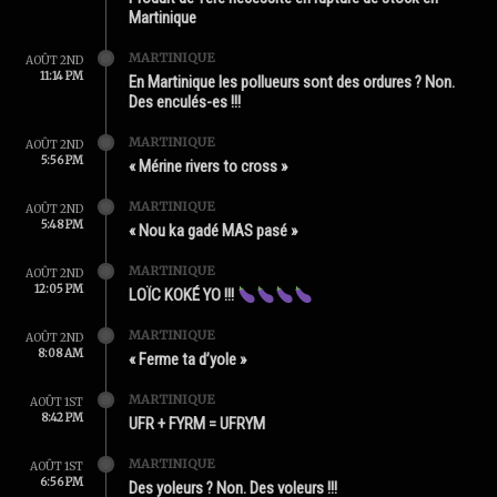
Martinique
MARTINIQUE
AOÛT 2ND
11:14 PM
En Martinique les pollueurs sont des ordures ? Non.
Des enculés-es !!!
MARTINIQUE
AOÛT 2ND
5:56 PM
« Mérine rivers to cross »
MARTINIQUE
AOÛT 2ND
5:48 PM
« Nou ka gadé MAS pasé »
MARTINIQUE
AOÛT 2ND
12:05 PM
LOÏC KOKÉ YO !!!
MARTINIQUE
AOÛT 2ND
8:08 AM
« Ferme ta d’yole »
MARTINIQUE
AOÛT 1ST
8:42 PM
UFR + FYRM = UFRYM
MARTINIQUE
AOÛT 1ST
6:56 PM
Des yoleurs ? Non. Des voleurs !!!