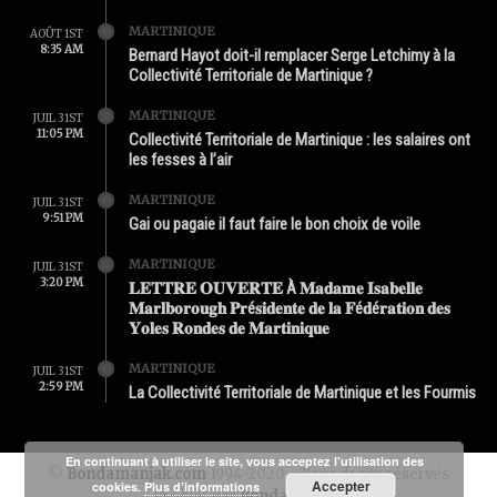
MARTINIQUE
AOÛT 1ST
8:35 AM
Bernard Hayot doit-il remplacer Serge Letchimy à la
Collectivité Territoriale de Martinique ?
MARTINIQUE
JUIL 31ST
11:05 PM
Collectivité Territoriale de Martinique : les salaires ont
les fesses à l’air
MARTINIQUE
JUIL 31ST
9:51 PM
Gai ou pagaie il faut faire le bon choix de voile
MARTINIQUE
JUIL 31ST
3:20 PM
𝐋𝐄𝐓𝐓𝐑𝐄 𝐎𝐔𝐕𝐄𝐑𝐓𝐄 À 𝐌𝐚𝐝𝐚𝐦𝐞 𝐈𝐬𝐚𝐛𝐞𝐥𝐥𝐞
𝐌𝐚𝐫𝐥𝐛𝐨𝐫𝐨𝐮𝐠𝐡 𝐏𝐫é𝐬𝐢𝐝𝐞𝐧𝐭𝐞 𝐝𝐞 𝐥𝐚 𝐅é𝐝é𝐫𝐚𝐭𝐢𝐨𝐧 𝐝𝐞𝐬
𝐘𝐨𝐥𝐞𝐬 𝐑𝐨𝐧𝐝𝐞𝐬 𝐝𝐞 𝐌𝐚𝐫𝐭𝐢𝐧𝐢𝐪𝐮𝐞
MARTINIQUE
JUIL 31ST
2:59 PM
La Collectivité Territoriale de Martinique et les Fourmis
En continuant à utiliser le site, vous acceptez l’utilisation des
©
Bondamanjak.com
1994-2020 - Tous droits réservés
Accepter
cookies.
Plus d’informations
Produit par
Bondamanjak