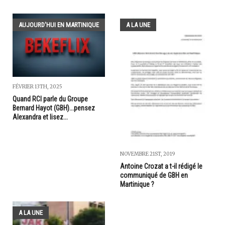
AUJOURD'HUI EN MARTINIQUE
A LA UNE
FÉVRIER 13TH, 2025
Quand RCI parle du Groupe
Bernard Hayot (GBH)...pensez
Alexandra et lisez...
NOVEMBRE 21ST, 2019
Antoine Crozat a t-il rédigé le
communiqué de GBH en
Martinique ?
A LA UNE