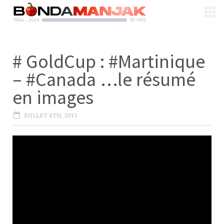
# GoldCup : #Martinique
– #Canada …le résumé
en images
JUILLET 8TH, 2013