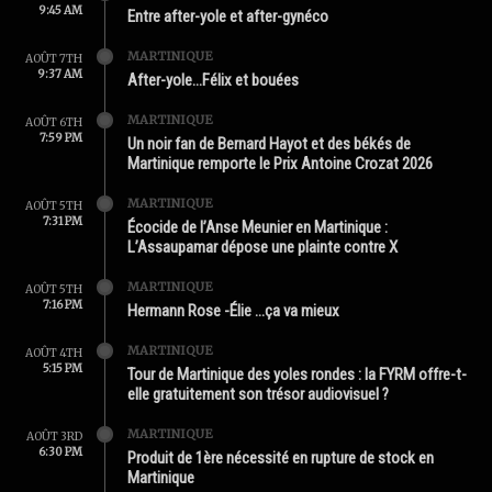
9:45 AM
Entre after-yole et after-gynéco
MARTINIQUE
AOÛT 7TH
9:37 AM
After-yole…Félix et bouées
MARTINIQUE
AOÛT 6TH
7:59 PM
Un noir fan de Bernard Hayot et des békés de
Martinique remporte le Prix Antoine Crozat 2026
MARTINIQUE
AOÛT 5TH
7:31 PM
Écocide de l’Anse Meunier en Martinique :
L’Assaupamar dépose une plainte contre X
MARTINIQUE
AOÛT 5TH
7:16 PM
Hermann Rose -Élie …ça va mieux
MARTINIQUE
AOÛT 4TH
5:15 PM
Tour de Martinique des yoles rondes : la FYRM offre-t-
elle gratuitement son trésor audiovisuel ?
MARTINIQUE
AOÛT 3RD
6:30 PM
Produit de 1ère nécessité en rupture de stock en
Martinique