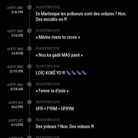
MARTINIQUE
AOÛT 2ND
11:14 PM
En Martinique les pollueurs sont des ordures ? Non.
Des enculés-es !!!
MARTINIQUE
AOÛT 2ND
5:56 PM
« Mérine rivers to cross »
MARTINIQUE
AOÛT 2ND
5:48 PM
« Nou ka gadé MAS pasé »
MARTINIQUE
AOÛT 2ND
12:05 PM
LOÏC KOKÉ YO !!!
MARTINIQUE
AOÛT 2ND
8:08 AM
« Ferme ta d’yole »
MARTINIQUE
AOÛT 1ST
8:42 PM
UFR + FYRM = UFRYM
MARTINIQUE
AOÛT 1ST
6:56 PM
Des yoleurs ? Non. Des voleurs !!!
MARTINIQUE