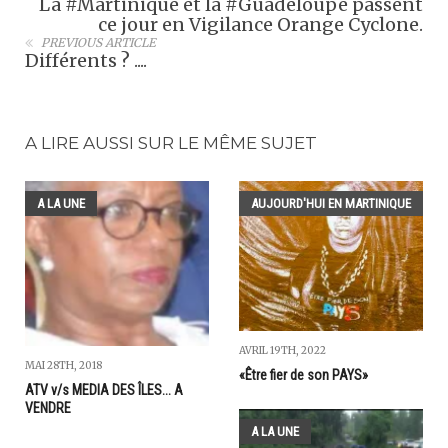
La #Martinique et la #Guadeloupe passent
ce jour en Vigilance Orange Cyclone.
PREVIOUS ARTICLE
Différents ? ....
A LIRE AUSSI SUR LE MÊME SUJET
A LA UNE
AUJOURD'HUI EN MARTINIQUE
AVRIL 19TH, 2022
MAI 28TH, 2018
«Être fier de son PAYS»
ATV v/s MEDIA DES ÎLES... A
VENDRE
A LA UNE