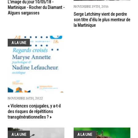
L'image du jour 10/05/18 -
NOVEMBRE 19TH, 2016
Martinique - Rocher du Diamant -
Algues sargasses
Serge Letchimy vient de perdre
son titre d'élu le plus menteur de
la Martinique
A LA UNE
NOVEMBRE 16TH, 2022
« Violences conjugales, y a-t-il
des risques de répétitions
transgénérationnelles ? »
A LA UNE
A LA UNE