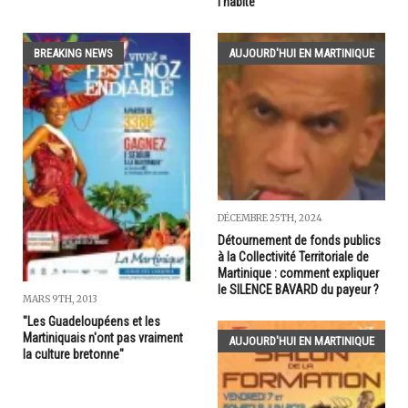
l'habite
BREAKING NEWS
AUJOURD'HUI EN MARTINIQUE
DÉCEMBRE 25TH, 2024
Détournement de fonds publics
à la Collectivité Territoriale de
Martinique : comment expliquer
le SILENCE BAVARD du payeur ?
MARS 9TH, 2013
"Les Guadeloupéens et les
Martiniquais n'ont pas vraiment
AUJOURD'HUI EN MARTINIQUE
la culture bretonne"