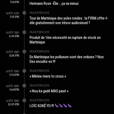
7:16 PM
Hermann Rose -Élie …ça va mieux
MARTINIQUE
AOÛT 4TH
5:15 PM
Tour de Martinique des yoles rondes : la FYRM offre-t-
elle gratuitement son trésor audiovisuel ?
MARTINIQUE
AOÛT 3RD
6:30 PM
Produit de 1ère nécessité en rupture de stock en
Martinique
MARTINIQUE
AOÛT 2ND
11:14 PM
En Martinique les pollueurs sont des ordures ? Non.
Des enculés-es !!!
MARTINIQUE
AOÛT 2ND
5:56 PM
« Mérine rivers to cross »
MARTINIQUE
AOÛT 2ND
5:48 PM
« Nou ka gadé MAS pasé »
MARTINIQUE
AOÛT 2ND
12:05 PM
LOÏC KOKÉ YO !!!