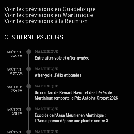
Voir les prévisions en Guadeloupe
Voir les prévisions en Martinique
Voir les prévisions à la Réunion
CES DERNIERS JOURS…
MARTINIQUE
AOÛT 7TH
9:45 AM
Entre after-yole et after-gynéco
MARTINIQUE
AOÛT 7TH
9:37 AM
After-yole…Félix et bouées
MARTINIQUE
AOÛT 6TH
7:59 PM
Un noir fan de Bernard Hayot et des békés de
Martinique remporte le Prix Antoine Crozat 2026
MARTINIQUE
AOÛT 5TH
7:31 PM
Écocide de l’Anse Meunier en Martinique :
L’Assaupamar dépose une plainte contre X
MARTINIQUE
AOÛT 5TH