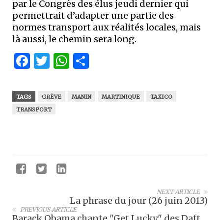
par le Congrès des élus jeudi dernier qui
permettrait d’adapter une partie des
normes transport aux réalités locales, mais
là aussi, le chemin sera long.
Facebook
Twitter
WhatsApp
Partager
TAGS
GRÈVE
MANIN
MARTINIQUE
TAXICO
TRANSPORT
NEXT ARTICLE
La phrase du jour (26 juin 2013)
PREVIOUS ARTICLE
Barack Obama chante "Get Lucky" des Daft