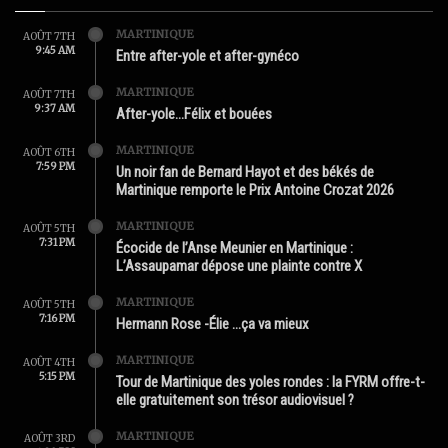
MARTINIQUE
AOÛT 7TH
9:45 AM
Entre after-yole et after-gynéco
MARTINIQUE
AOÛT 7TH
9:37 AM
After-yole…Félix et bouées
MARTINIQUE
AOÛT 6TH
7:59 PM
Un noir fan de Bernard Hayot et des békés de
Martinique remporte le Prix Antoine Crozat 2026
MARTINIQUE
AOÛT 5TH
7:31 PM
Écocide de l’Anse Meunier en Martinique :
L’Assaupamar dépose une plainte contre X
MARTINIQUE
AOÛT 5TH
7:16 PM
Hermann Rose -Élie …ça va mieux
MARTINIQUE
AOÛT 4TH
5:15 PM
Tour de Martinique des yoles rondes : la FYRM offre-t-
elle gratuitement son trésor audiovisuel ?
MARTINIQUE
AOÛT 3RD