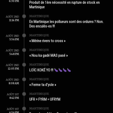
6:30 PM
Produit de 1ère nécessité en rupture de stock en
Martinique
MARTINIQUE
AOÛT 2ND
11:14 PM
En Martinique les pollueurs sont des ordures ? Non.
Des enculés-es !!!
MARTINIQUE
AOÛT 2ND
5:56 PM
« Mérine rivers to cross »
MARTINIQUE
AOÛT 2ND
5:48 PM
« Nou ka gadé MAS pasé »
MARTINIQUE
AOÛT 2ND
12:05 PM
LOÏC KOKÉ YO !!!
MARTINIQUE
AOÛT 2ND
8:08 AM
« Ferme ta d’yole »
MARTINIQUE
AOÛT 1ST
8:42 PM
UFR + FYRM = UFRYM
MARTINIQUE
AOÛT 1ST
6:56 PM