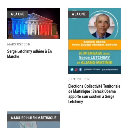
A LA UNE
A LA UNE
MARS 31ST, 2017
Serge Letchimy adhère à En
Marche
JUIN 13TH, 2021
Élections Collectivité Territoriale
de Martinique : Barack Obama
apporte son soutien à Serge
Letchimy
AUJOURD'HUI EN MARTINIQUE