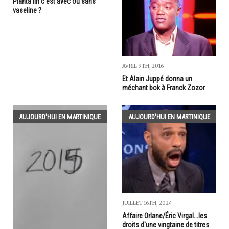
Planta fin c'est avec ou sans
vaseline ?
AVRIL 9TH, 2016
Et Alain Juppé donna un
méchant bok à Franck Zozor
AUJOURD'HUI EN MARTINIQUE
AUJOURD'HUI EN MARTINIQUE
JUILLET 16TH, 2024
Affaire Orlane/Éric Virgal...les
droits d'une vingtaine de titres