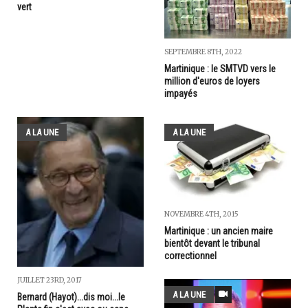
vert
SEPTEMBRE 8TH, 2022
Martinique : le SMTVD vers le
million d'euros de loyers
impayés
A LA UNE
A LA UNE
NOVEMBRE 4TH, 2015
Martinique : un ancien maire
bientôt devant le tribunal
correctionnel
JUILLET 23RD, 2017
A LA UNE
Bernard (Hayot)...dis moi...le