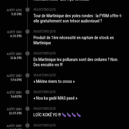
MARTINIQUE
AOÛT 4TH
5:15 PM
Tour de Martinique des yoles rondes : la FYRM offre-t-
elle gratuitement son trésor audiovisuel ?
MARTINIQUE
AOÛT 3RD
6:30 PM
Produit de 1ère nécessité en rupture de stock en
Martinique
MARTINIQUE
AOÛT 2ND
11:14 PM
En Martinique les pollueurs sont des ordures ? Non.
Des enculés-es !!!
MARTINIQUE
AOÛT 2ND
5:56 PM
« Mérine rivers to cross »
MARTINIQUE
AOÛT 2ND
5:48 PM
« Nou ka gadé MAS pasé »
MARTINIQUE
AOÛT 2ND
12:05 PM
LOÏC KOKÉ YO !!!
MARTINIQUE
AOÛT 2ND