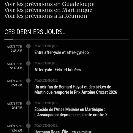
Voir les prévisions en Guadeloupe
Voir les prévisions en Martinique
Voir les prévisions à la Réunion
CES DERNIERS JOURS…
MARTINIQUE
AOÛT 7TH
9:45 AM
Entre after-yole et after-gynéco
MARTINIQUE
AOÛT 7TH
9:37 AM
After-yole…Félix et bouées
MARTINIQUE
AOÛT 6TH
7:59 PM
Un noir fan de Bernard Hayot et des békés de
Martinique remporte le Prix Antoine Crozat 2026
MARTINIQUE
AOÛT 5TH
7:31 PM
Écocide de l’Anse Meunier en Martinique :
L’Assaupamar dépose une plainte contre X
MARTINIQUE
AOÛT 5TH
7:16 PM
Hermann Rose -Élie …ça va mieux