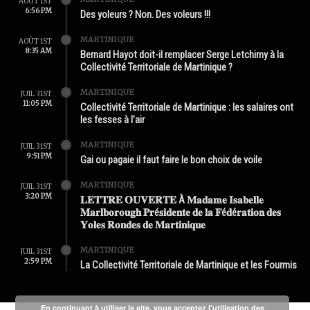
AOÛT 1ST
6:56 PM
Des yoleurs ? Non. Des voleurs !!!
MARTINIQUE
AOÛT 1ST
8:35 AM
Bernard Hayot doit-il remplacer Serge Letchimy à la
Collectivité Territoriale de Martinique ?
MARTINIQUE
JUIL 31ST
11:05 PM
Collectivité Territoriale de Martinique : les salaires ont
les fesses à l’air
MARTINIQUE
JUIL 31ST
9:51 PM
Gai ou pagaie il faut faire le bon choix de voile
MARTINIQUE
JUIL 31ST
3:20 PM
𝐋𝐄𝐓𝐓𝐑𝐄 𝐎𝐔𝐕𝐄𝐑𝐓𝐄 À 𝐌𝐚𝐝𝐚𝐦𝐞 𝐈𝐬𝐚𝐛𝐞𝐥𝐥𝐞
𝐌𝐚𝐫𝐥𝐛𝐨𝐫𝐨𝐮𝐠𝐡 𝐏𝐫é𝐬𝐢𝐝𝐞𝐧𝐭𝐞 𝐝𝐞 𝐥𝐚 𝐅é𝐝é𝐫𝐚𝐭𝐢𝐨𝐧 𝐝𝐞𝐬
𝐘𝐨𝐥𝐞𝐬 𝐑𝐨𝐧𝐝𝐞𝐬 𝐝𝐞 𝐌𝐚𝐫𝐭𝐢𝐧𝐢𝐪𝐮𝐞
MARTINIQUE
JUIL 31ST
2:59 PM
La Collectivité Territoriale de Martinique et les Fourmis
En continuant à utiliser le site, vous acceptez l’utilisation des