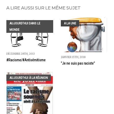
A LIRE AUSSI SUR LE MÊME SUJET
AUJOURD'HUI DANS LE
A LA UNE
MONDE
DÉCEMBRE 28TH, 2013
JANVIER 15TH, 2018
#Racisme/#Antisémitisme
"Je ne suis pas raciste"
AUJOURD'HUI À LA RÉUNION