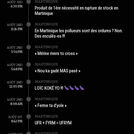
MARTINIQUE
AOÛT 3RD
6:30 PM
Produit de 1ère nécessité en rupture de stock en
Martinique
MARTINIQUE
AOÛT 2ND
11:14 PM
En Martinique les pollueurs sont des ordures ? Non.
Des enculés-es !!!
MARTINIQUE
AOÛT 2ND
5:56 PM
« Mérine rivers to cross »
MARTINIQUE
AOÛT 2ND
5:48 PM
« Nou ka gadé MAS pasé »
MARTINIQUE
AOÛT 2ND
12:05 PM
LOÏC KOKÉ YO !!!
MARTINIQUE
AOÛT 2ND
8:08 AM
« Ferme ta d’yole »
MARTINIQUE
AOÛT 1ST
8:42 PM
UFR + FYRM = UFRYM
MARTINIQUE