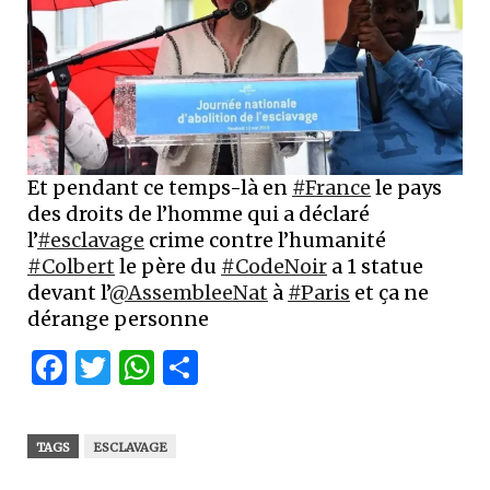
Et pendant ce temps-là en
#France
le pays
des droits de l’homme qui a déclaré
l’
#esclavage
crime contre l’humanité
#Colbert
le père du
#CodeNoir
a 1 statue
devant l’
@AssembleeNat
à
#Paris
et ça ne
dérange personne
Facebook
Twitter
WhatsApp
Partager
TAGS
ESCLAVAGE