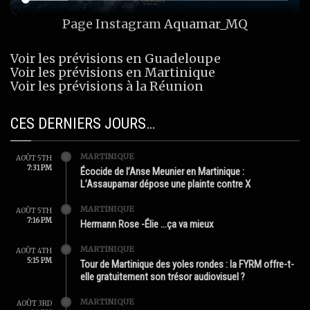
Page Instagram
Aquamar_MQ
Voir les prévisions en Guadeloupe
Voir les prévisions en Martinique
Voir les prévisions à la Réunion
CES DERNIERS JOURS…
MARTINIQUE
AOÛT 5TH
7:31 PM
Écocide de l’Anse Meunier en Martinique :
L’Assaupamar dépose une plainte contre X
MARTINIQUE
AOÛT 5TH
7:16 PM
Hermann Rose -Élie …ça va mieux
MARTINIQUE
AOÛT 4TH
5:15 PM
Tour de Martinique des yoles rondes : la FYRM offre-t-
elle gratuitement son trésor audiovisuel ?
MARTINIQUE
AOÛT 3RD