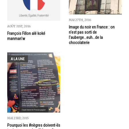
MAI 27TH, 2016
AOÛT 31ST, 2016
Image du noir en France : on
n'est pas sorti de
François Fillon alé koké
l'auberge...euh...de la
manman'w
chocolaterie
A LA UNE
MAI 23RD, 2015
Pourquoi les #nègres doivent-ils