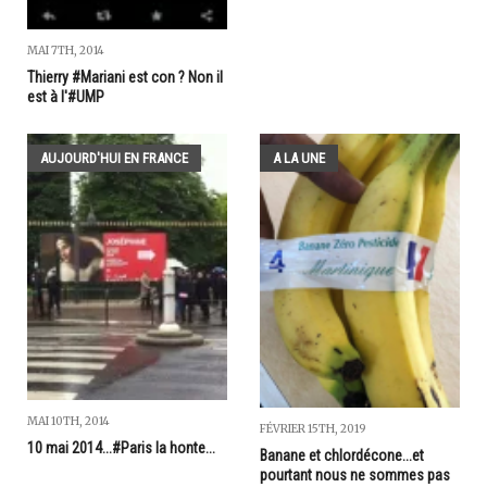
MAI 7TH, 2014
Thierry #Mariani est con ? Non il
est à l'#UMP
AUJOURD'HUI EN FRANCE
A LA UNE
MAI 10TH, 2014
FÉVRIER 15TH, 2019
10 mai 2014...#Paris la honte...
Banane et chlordécone...et
pourtant nous ne sommes pas