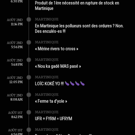
6:30 PM
Produit de 1ère nécessité en rupture de stock en
Martinique
MARTINIQUE
AOÛT 2ND
11:14 PM
En Martinique les pollueurs sont des ordures ? Non.
Des enculés-es !!!
MARTINIQUE
AOÛT 2ND
5:56 PM
« Mérine rivers to cross »
MARTINIQUE
AOÛT 2ND
5:48 PM
« Nou ka gadé MAS pasé »
MARTINIQUE
AOÛT 2ND
12:05 PM
LOÏC KOKÉ YO !!!
MARTINIQUE
AOÛT 2ND
8:08 AM
« Ferme ta d’yole »
MARTINIQUE
AOÛT 1ST
8:42 PM
UFR + FYRM = UFRYM
MARTINIQUE
AOÛT 1ST
6:56 PM