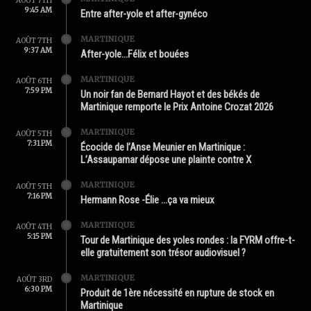
AOÛT 7TH
9:45 AM
Entre after-yole et after-gynéco
MARTINIQUE
AOÛT 7TH
9:37 AM
After-yole…Félix et bouées
MARTINIQUE
AOÛT 6TH
7:59 PM
Un noir fan de Bernard Hayot et des békés de
Martinique remporte le Prix Antoine Crozat 2026
MARTINIQUE
AOÛT 5TH
7:31 PM
Écocide de l’Anse Meunier en Martinique :
L’Assaupamar dépose une plainte contre X
MARTINIQUE
AOÛT 5TH
7:16 PM
Hermann Rose -Élie …ça va mieux
MARTINIQUE
AOÛT 4TH
5:15 PM
Tour de Martinique des yoles rondes : la FYRM offre-t-
elle gratuitement son trésor audiovisuel ?
MARTINIQUE
AOÛT 3RD
6:30 PM
Produit de 1ère nécessité en rupture de stock en
Martinique