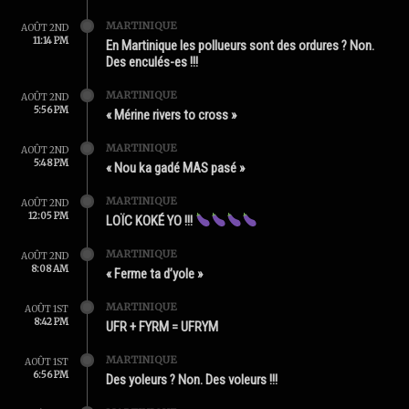
MARTINIQUE
AOÛT 2ND
11:14 PM
En Martinique les pollueurs sont des ordures ? Non.
Des enculés-es !!!
MARTINIQUE
AOÛT 2ND
5:56 PM
« Mérine rivers to cross »
MARTINIQUE
AOÛT 2ND
5:48 PM
« Nou ka gadé MAS pasé »
MARTINIQUE
AOÛT 2ND
12:05 PM
LOÏC KOKÉ YO !!!
MARTINIQUE
AOÛT 2ND
8:08 AM
« Ferme ta d’yole »
MARTINIQUE
AOÛT 1ST
8:42 PM
UFR + FYRM = UFRYM
MARTINIQUE
AOÛT 1ST
6:56 PM
Des yoleurs ? Non. Des voleurs !!!