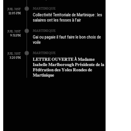
MARTINIQUE
JUIL 31ST
11:05 PM
Collectivité Territoriale de Martinique : les
salaires ont les fesses à l’air
MARTINIQUE
JUIL 31ST
9:51 PM
Gai ou pagaie il faut faire le bon choix de
voile
MARTINIQUE
JUIL 31ST
3:20 PM
𝐋𝐄𝐓𝐓𝐑𝐄 𝐎𝐔𝐕𝐄𝐑𝐓𝐄 À 𝐌𝐚𝐝𝐚𝐦𝐞
𝐈𝐬𝐚𝐛𝐞𝐥𝐥𝐞 𝐌𝐚𝐫𝐥𝐛𝐨𝐫𝐨𝐮𝐠𝐡 𝐏𝐫é𝐬𝐢𝐝𝐞𝐧𝐭𝐞 𝐝𝐞 𝐥𝐚
𝐅é𝐝é𝐫𝐚𝐭𝐢𝐨𝐧 𝐝𝐞𝐬 𝐘𝐨𝐥𝐞𝐬 𝐑𝐨𝐧𝐝𝐞𝐬 𝐝𝐞
𝐌𝐚𝐫𝐭𝐢𝐧𝐢𝐪𝐮𝐞