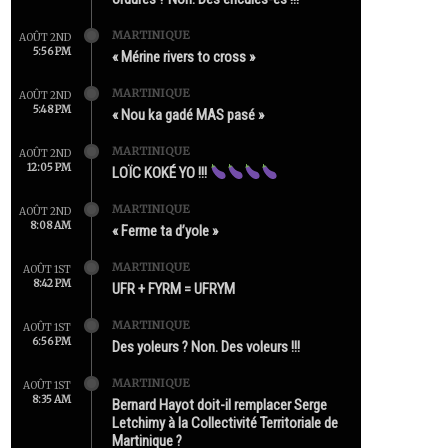
MARTINIQUE
AOÛT 2ND
5:56 PM
« Mérine rivers to cross »
MARTINIQUE
AOÛT 2ND
5:48 PM
« Nou ka gadé MAS pasé »
MARTINIQUE
AOÛT 2ND
12:05 PM
LOÏC KOKÉ YO !!!
MARTINIQUE
AOÛT 2ND
8:08 AM
« Ferme ta d’yole »
MARTINIQUE
AOÛT 1ST
8:42 PM
UFR + FYRM = UFRYM
MARTINIQUE
AOÛT 1ST
6:56 PM
Des yoleurs ? Non. Des voleurs !!!
MARTINIQUE
AOÛT 1ST
8:35 AM
Bernard Hayot doit-il remplacer Serge
Letchimy à la Collectivité Territoriale de
Martinique ?