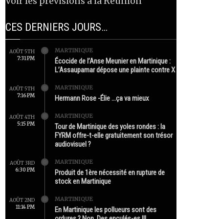
Voir les prévisions à la Réunion
CES DERNIERS JOURS…
MARTINIQUE
AOÛT 5TH
7:31 PM
Écocide de l’Anse Meunier en Martinique :
L’Assaupamar dépose une plainte contre X
MARTINIQUE
AOÛT 5TH
7:16 PM
Hermann Rose -Élie …ça va mieux
MARTINIQUE
AOÛT 4TH
5:15 PM
Tour de Martinique des yoles rondes : la
FYRM offre-t-elle gratuitement son trésor
audiovisuel ?
MARTINIQUE
AOÛT 3RD
6:30 PM
Produit de 1ère nécessité en rupture de
stock en Martinique
MARTINIQUE
AOÛT 2ND
11:14 PM
En Martinique les pollueurs sont des
ordures ? Non. Des enculés-es !!!