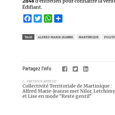
2h48
d’entretien pour connaître la vérité
Édifiant.
Facebook
Twitter
WhatsApp
Partager
TAGS
ALFRED MARIE-JEANNE
MARTINIQUE
POLIT
Partagez l'info
PREVIOUS ARTICLE
Collectivité Territoriale de Martinique :
Alfred Marie-Jeanne met Nilor, Letchimy
et Lise en mode "Reste gentil"