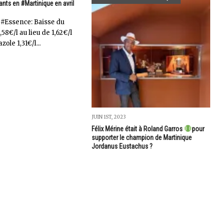
ants en #Martinique en avril
: #Essence: Baisse du
58€/l au lieu de 1,62€/l
azole 1,31€/l...
JUIN 1ST, 2023
Félix Mérine était à Roland Garros
pour
supporter le champion de Martinique
Jordanus Eustachus ?