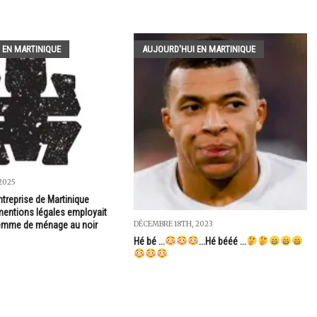
 EN MARTINIQUE
AUJOURD'HUI EN MARTINIQUE
2025
treprise de Martinique
entions légales employait
femme de ménage au noir
DÉCEMBRE 18TH, 2023
Hé bé ...
...Hé bééé ...