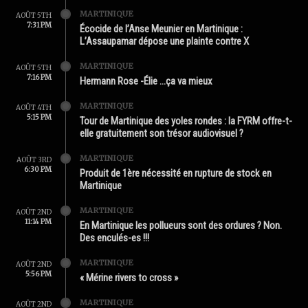
MARTINIQUE
AOÛT 5TH
7:31 PM
Écocide de l’Anse Meunier en Martinique :
L’Assaupamar dépose une plainte contre X
MARTINIQUE
AOÛT 5TH
7:16 PM
Hermann Rose -Élie …ça va mieux
MARTINIQUE
AOÛT 4TH
5:15 PM
Tour de Martinique des yoles rondes : la FYRM offre-t-
elle gratuitement son trésor audiovisuel ?
MARTINIQUE
AOÛT 3RD
6:30 PM
Produit de 1ère nécessité en rupture de stock en
Martinique
MARTINIQUE
AOÛT 2ND
11:14 PM
En Martinique les pollueurs sont des ordures ? Non.
Des enculés-es !!!
MARTINIQUE
AOÛT 2ND
5:56 PM
« Mérine rivers to cross »
MARTINIQUE
AOÛT 2ND