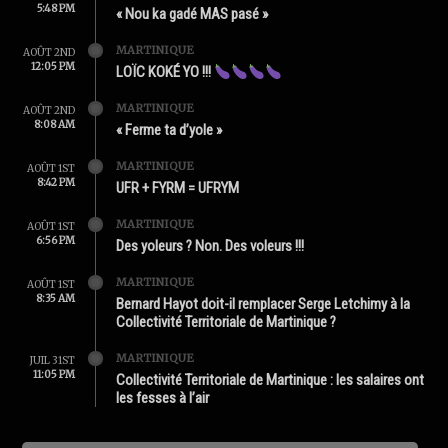
5:48 PM
« Nou ka gadé MAS pasé »
MARTINIQUE
AOÛT 2ND
12:05 PM
LOÏC KOKÉ YO !!!
MARTINIQUE
AOÛT 2ND
8:08 AM
« Ferme ta d’yole »
MARTINIQUE
AOÛT 1ST
8:42 PM
UFR + FYRM = UFRYM
MARTINIQUE
AOÛT 1ST
6:56 PM
Des yoleurs ? Non. Des voleurs !!!
MARTINIQUE
AOÛT 1ST
8:35 AM
Bernard Hayot doit-il remplacer Serge Letchimy à la
Collectivité Territoriale de Martinique ?
MARTINIQUE
JUIL 31ST
11:05 PM
Collectivité Territoriale de Martinique : les salaires ont
les fesses à l’air