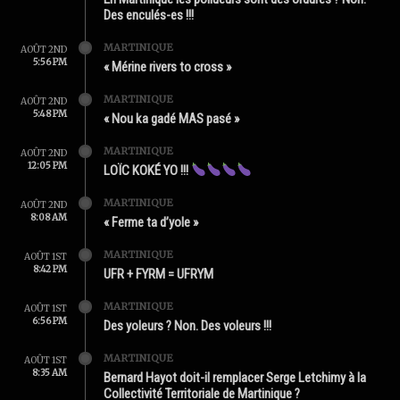
Des enculés-es !!!
MARTINIQUE
AOÛT 2ND
5:56 PM
« Mérine rivers to cross »
MARTINIQUE
AOÛT 2ND
5:48 PM
« Nou ka gadé MAS pasé »
MARTINIQUE
AOÛT 2ND
12:05 PM
LOÏC KOKÉ YO !!!
MARTINIQUE
AOÛT 2ND
8:08 AM
« Ferme ta d’yole »
MARTINIQUE
AOÛT 1ST
8:42 PM
UFR + FYRM = UFRYM
MARTINIQUE
AOÛT 1ST
6:56 PM
Des yoleurs ? Non. Des voleurs !!!
MARTINIQUE
AOÛT 1ST
8:35 AM
Bernard Hayot doit-il remplacer Serge Letchimy à la
Collectivité Territoriale de Martinique ?