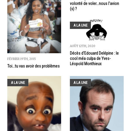
volonté de voler...nous l'avion
(s) ?
A LA UNE
AOÛT 12TH, 2020
Décès d'Edouard Delépine : le
cool méa culpa de Yves-
FÉVRIER 19TH, 2015
Léopold Monthieux
Toi...tu vas avoir des problèmes
A LA UNE
A LA UNE