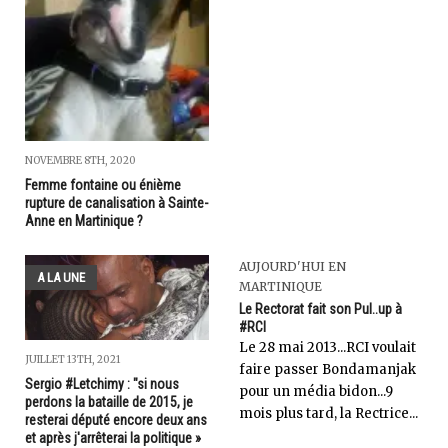
NOVEMBRE 8TH, 2020
Femme fontaine ou énième
rupture de canalisation à Sainte-
Anne en Martinique ?
AUJOURD'HUI EN
A LA UNE
MARTINIQUE
Le Rectorat fait son Pul..up à
#RCI
Le 28 mai 2013...RCI voulait
JUILLET 13TH, 2021
faire passer Bondamanjak
Sergio #Letchimy : "si nous
pour un média bidon...9
perdons la bataille de 2015, je
mois plus tard, la Rectrice...
resterai député encore deux ans
et après j'arrêterai la politique »