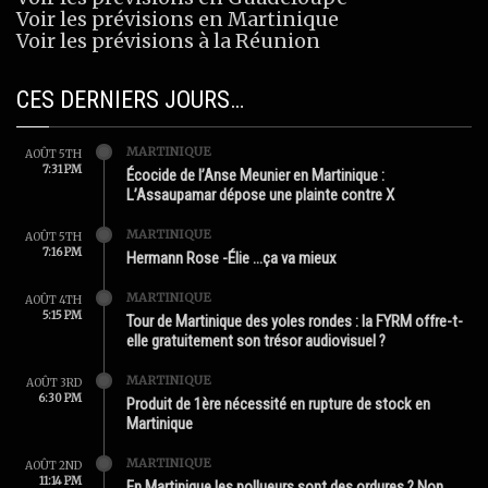
Voir les prévisions en Martinique
Voir les prévisions à la Réunion
CES DERNIERS JOURS…
MARTINIQUE
AOÛT 5TH
7:31 PM
Écocide de l’Anse Meunier en Martinique :
L’Assaupamar dépose une plainte contre X
MARTINIQUE
AOÛT 5TH
7:16 PM
Hermann Rose -Élie …ça va mieux
MARTINIQUE
AOÛT 4TH
5:15 PM
Tour de Martinique des yoles rondes : la FYRM offre-t-
elle gratuitement son trésor audiovisuel ?
MARTINIQUE
AOÛT 3RD
6:30 PM
Produit de 1ère nécessité en rupture de stock en
Martinique
MARTINIQUE
AOÛT 2ND
11:14 PM
En Martinique les pollueurs sont des ordures ? Non.