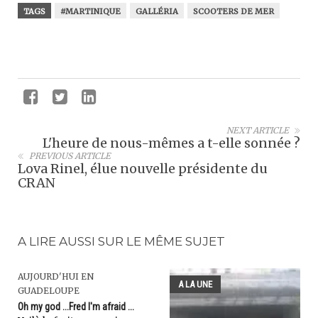
TAGS
#MARTINIQUE
GALLÉRIA
SCOOTERS DE MER
NEXT ARTICLE
L'heure de nous-mêmes a t-elle sonnée ?
PREVIOUS ARTICLE
Lova Rinel, élue nouvelle présidente du
CRAN
A LIRE AUSSI SUR LE MÊME SUJET
AUJOURD'HUI EN
A LA UNE
GUADELOUPE
Oh my god ...Fred I'm afraid ...