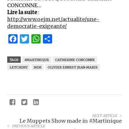
CONCONNE…
Lire la suite
:
http://www.oejm.net/actualite/une-
democratie-exigeante/
Facebook
Twitter
WhatsApp
Partager
TAGS
#MARTINIQUE
CATHERINE CONCONNE
LETCHIMY
MIM
OLIVIER ERNEST JEAN-MARIE
NEXT ARTICLE
Le Muppets Show made in #Martinique
PREVIOUS ARTICLE