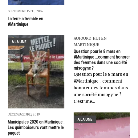
SEPTEMBRE 15TH, 2014
La terre a tremblé en
#Martinique
AUJOURD'HUI EN
A LA UNE
MARTINIQUE
Question pour le 8 mars en
#Martinique ...comment honorer
des femmes dans une société
misogyne ?
Question pour le 8 mars en
#Martinique ...comment
honorer des femmes dans
une société misogyne ?
C'est une...
DÉCEMBRE 3RD, 2019
A LA UNE
Municipales 2020 en Martinique :
Les quimboiseurs vont mettre le
paquet