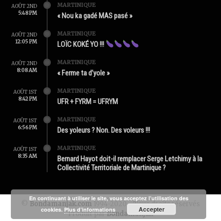
MARTINIQUE
AOÛT 2ND
5:48 PM
« Nou ka gadé MAS pasé »
MARTINIQUE
AOÛT 2ND
12:05 PM
LOÏC KOKÉ YO !!!
MARTINIQUE
AOÛT 2ND
8:08 AM
« Ferme ta d’yole »
MARTINIQUE
AOÛT 1ST
8:42 PM
UFR + FYRM = UFRYM
MARTINIQUE
AOÛT 1ST
6:56 PM
Des yoleurs ? Non. Des voleurs !!!
MARTINIQUE
AOÛT 1ST
8:35 AM
Bernard Hayot doit-il remplacer Serge Letchimy à la
Collectivité Territoriale de Martinique ?
En continuant à utiliser le site, vous acceptez l’utilisation des
©
Bondamanjak.com
1994-2020 - Tous droits réservés
Accepter
cookies.
Plus d’informations
Produit par
Bondamanjak