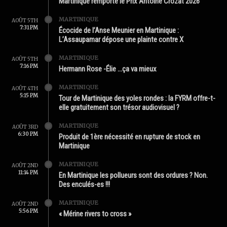
Martinique remporte le Prix Antoine Crozat 2026
MARTINIQUE
AOÛT 5TH
7:31 PM
Écocide de l’Anse Meunier en Martinique :
L’Assaupamar dépose une plainte contre X
MARTINIQUE
AOÛT 5TH
7:16 PM
Hermann Rose -Élie …ça va mieux
MARTINIQUE
AOÛT 4TH
5:15 PM
Tour de Martinique des yoles rondes : la FYRM offre-t-
elle gratuitement son trésor audiovisuel ?
MARTINIQUE
AOÛT 3RD
6:30 PM
Produit de 1ère nécessité en rupture de stock en
Martinique
MARTINIQUE
AOÛT 2ND
11:14 PM
En Martinique les pollueurs sont des ordures ? Non.
Des enculés-es !!!
MARTINIQUE
AOÛT 2ND
5:56 PM
« Mérine rivers to cross »