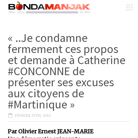
« ..Je condamne
fermement ces propos
et demande à Catherine
#CONCONNE de
présenter ses excuses
aux citoyens de
#Martinique »
FÉVRIER 27TH, 2015
Par Olivier Ernest JEAN-MARIE