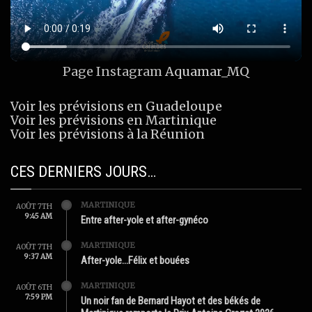
Page Instagram
Aquamar_MQ
Voir les prévisions en Guadeloupe
Voir les prévisions en Martinique
Voir les prévisions à la Réunion
CES DERNIERS JOURS…
MARTINIQUE
AOÛT 7TH
9:45 AM
Entre after-yole et after-gynéco
MARTINIQUE
AOÛT 7TH
9:37 AM
After-yole…Félix et bouées
MARTINIQUE
AOÛT 6TH
7:59 PM
Un noir fan de Bernard Hayot et des békés de