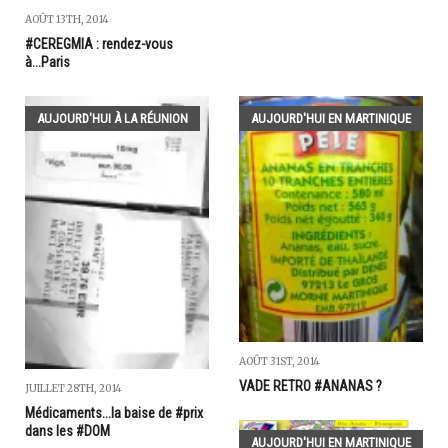
AOÛT 13TH, 2014
#CEREGMIA : rendez-vous
à...Paris
AUJOURD'HUI À LA RÉUNION
AUJOURD'HUI EN MARTINIQUE
AOÛT 31ST, 2014
VADE RETRO #ANANAS ?
JUILLET 28TH, 2014
Médicaments...la baise de #prix
dans les #DOM
AUJOURD'HUI EN MARTINIQUE