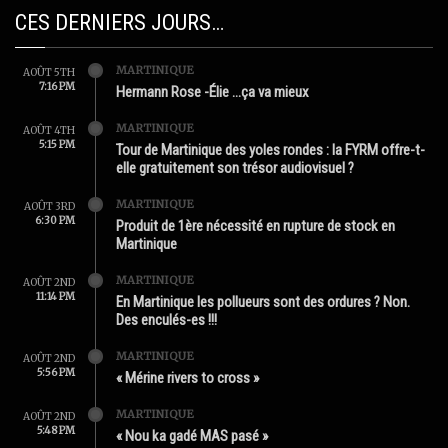
CES DERNIERS JOURS…
MARTINIQUE
AOÛT 5TH
7:16 PM
Hermann Rose -Élie …ça va mieux
MARTINIQUE
AOÛT 4TH
5:15 PM
Tour de Martinique des yoles rondes : la FYRM offre-t-
elle gratuitement son trésor audiovisuel ?
MARTINIQUE
AOÛT 3RD
6:30 PM
Produit de 1ère nécessité en rupture de stock en
Martinique
MARTINIQUE
AOÛT 2ND
11:14 PM
En Martinique les pollueurs sont des ordures ? Non.
Des enculés-es !!!
MARTINIQUE
AOÛT 2ND
5:56 PM
« Mérine rivers to cross »
MARTINIQUE
AOÛT 2ND
5:48 PM
« Nou ka gadé MAS pasé »