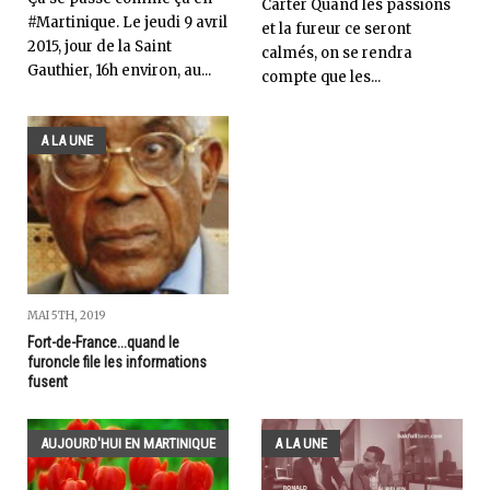
Carter Quand les passions
#Martinique. Le jeudi 9 avril
et la fureur ce seront
2015, jour de la Saint
calmés, on se rendra
Gauthier, 16h environ, au...
compte que les...
A LA UNE
MAI 5TH, 2019
Fort-de-France...quand le
furoncle file les informations
fusent
AUJOURD'HUI EN MARTINIQUE
A LA UNE