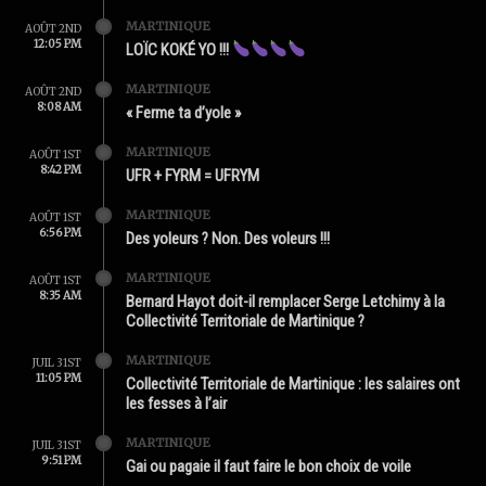
MARTINIQUE
AOÛT 2ND
12:05 PM
LOÏC KOKÉ YO !!!
MARTINIQUE
AOÛT 2ND
8:08 AM
« Ferme ta d’yole »
MARTINIQUE
AOÛT 1ST
8:42 PM
UFR + FYRM = UFRYM
MARTINIQUE
AOÛT 1ST
6:56 PM
Des yoleurs ? Non. Des voleurs !!!
MARTINIQUE
AOÛT 1ST
8:35 AM
Bernard Hayot doit-il remplacer Serge Letchimy à la
Collectivité Territoriale de Martinique ?
MARTINIQUE
JUIL 31ST
11:05 PM
Collectivité Territoriale de Martinique : les salaires ont
les fesses à l’air
MARTINIQUE
JUIL 31ST
9:51 PM
Gai ou pagaie il faut faire le bon choix de voile