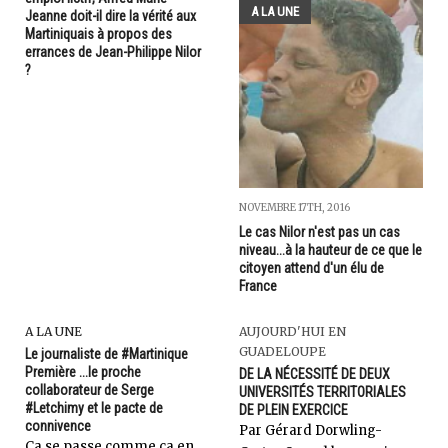
A LA UNE
Jeanne doit-il dire la vérité aux
Martiniquais à propos des
errances de Jean-Philippe Nilor
?
NOVEMBRE 17TH, 2016
Le cas Nilor n'est pas un cas
niveau...à la hauteur de ce que le
citoyen attend d'un élu de
France
A LA UNE
AUJOURD'HUI EN
GUADELOUPE
Le journaliste de #Martinique
Première ...le proche
DE LA NÉCESSITÉ DE DEUX
collaborateur de Serge
UNIVERSITÉS TERRITORIALES
#Letchimy et le pacte de
DE PLEIN EXERCICE
connivence
Par Gérard Dorwling-
Ça se passe comme ça en