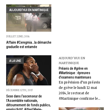
AUJOURD'HUI EN MARTINIQUE
JUILLET 22ND, 2014
Affaire #Ceregmia...la démarche
graduelle est entamée
AUJOURD'HUI EN
A LA UNE
MARTINIQUE
Préavis de #grève en
#Martinique : épreuves
d’examens maintenues
En prévision d’un préavis
de grève le lundi 12 mai
DÉCEMBRE 12TH, 2017
2014, le rectorat de
Sexe dans l'ascenseur de
#Martinique confirme le...
l'Assemblée nationale,
détournement de fonds publics,
emploi fictif, Alfred Marie-