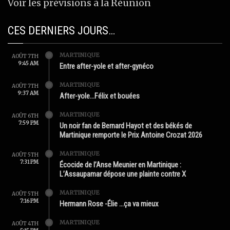
Voir les prévisions à la Réunion
CES DERNIERS JOURS…
MARTINIQUE
AOÛT 7TH
9:45 AM
Entre after-yole et after-gynéco
MARTINIQUE
AOÛT 7TH
9:37 AM
After-yole…Félix et bouées
MARTINIQUE
AOÛT 6TH
7:59 PM
Un noir fan de Bernard Hayot et des békés de
Martinique remporte le Prix Antoine Crozat 2026
MARTINIQUE
AOÛT 5TH
7:31 PM
Écocide de l’Anse Meunier en Martinique :
L’Assaupamar dépose une plainte contre X
MARTINIQUE
AOÛT 5TH
7:16 PM
Hermann Rose -Élie …ça va mieux
MARTINIQUE
AOÛT 4TH