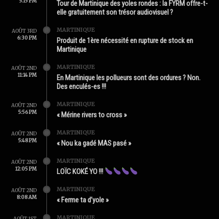
5:15 PM
Tour de Martinique des yoles rondes : la FYRM offre-t-
elle gratuitement son trésor audiovisuel ?
MARTINIQUE
AOÛT 3RD
6:30 PM
Produit de 1ère nécessité en rupture de stock en
Martinique
MARTINIQUE
AOÛT 2ND
11:14 PM
En Martinique les pollueurs sont des ordures ? Non.
Des enculés-es !!!
MARTINIQUE
AOÛT 2ND
5:56 PM
« Mérine rivers to cross »
MARTINIQUE
AOÛT 2ND
5:48 PM
« Nou ka gadé MAS pasé »
MARTINIQUE
AOÛT 2ND
12:05 PM
LOÏC KOKÉ YO !!!
MARTINIQUE
AOÛT 2ND
8:08 AM
« Ferme ta d’yole »
MARTINIQUE
AOÛT 1ST