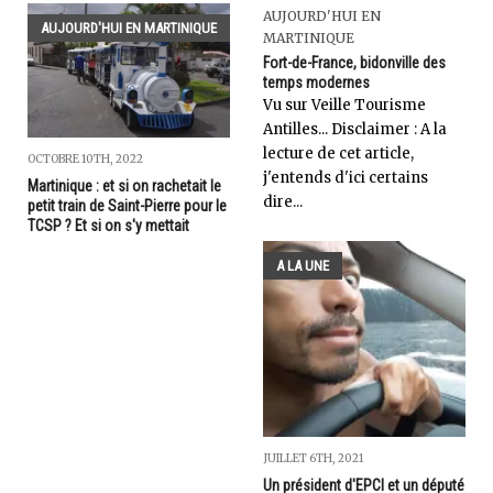
AUJOURD'HUI EN
AUJOURD'HUI EN MARTINIQUE
MARTINIQUE
Fort-de-France, bidonville des
temps modernes
Vu sur Veille Tourisme
Antilles... Disclaimer : A la
lecture de cet article,
OCTOBRE 10TH, 2022
j'entends d'ici certains
Martinique : et si on rachetait le
dire...
petit train de Saint-Pierre pour le
TCSP ? Et si on s'y mettait
A LA UNE
JUILLET 6TH, 2021
Un président d'EPCI et un député