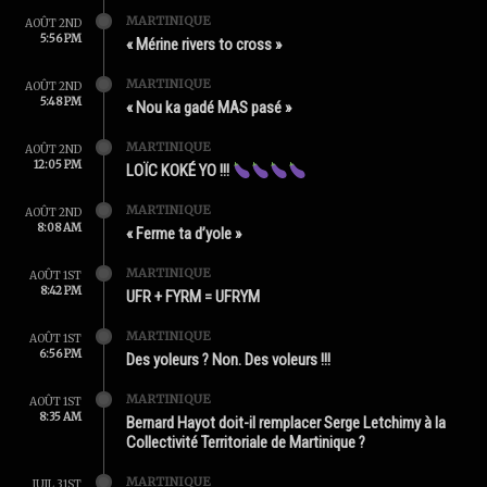
MARTINIQUE
AOÛT 2ND
5:56 PM
« Mérine rivers to cross »
MARTINIQUE
AOÛT 2ND
5:48 PM
« Nou ka gadé MAS pasé »
MARTINIQUE
AOÛT 2ND
12:05 PM
LOÏC KOKÉ YO !!!
MARTINIQUE
AOÛT 2ND
8:08 AM
« Ferme ta d’yole »
MARTINIQUE
AOÛT 1ST
8:42 PM
UFR + FYRM = UFRYM
MARTINIQUE
AOÛT 1ST
6:56 PM
Des yoleurs ? Non. Des voleurs !!!
MARTINIQUE
AOÛT 1ST
8:35 AM
Bernard Hayot doit-il remplacer Serge Letchimy à la
Collectivité Territoriale de Martinique ?
MARTINIQUE
JUIL 31ST