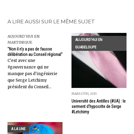
A LIRE AUSSI SUR LE MÊME SUJET
AUJOURD'HUI EN
AUJOURD'HUI EN
MARTINIQUE
GUADELOUPE
"Non il n’y a pas de fausse
délibération au Conseil régional"
C'est avec une
#gouvernance qui ne
manque pas d'ingénierie
que Serge Letchimy
président du Conseil...
MARS 13TH, 2015
Université des Antilles (#UA) : le
serment d'hypocrite de Serge
#Letchimy
A LA UNE