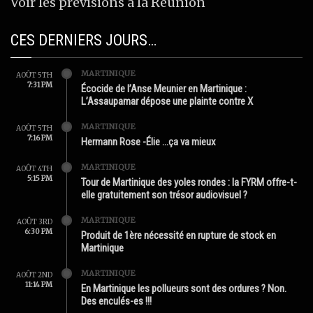
Voir les prévisions à la Réunion
CES DERNIERS JOURS…
MARTINIQUE
AOÛT 5TH
7:31 PM
Écocide de l’Anse Meunier en Martinique :
L’Assaupamar dépose une plainte contre X
MARTINIQUE
AOÛT 5TH
7:16 PM
Hermann Rose -Élie …ça va mieux
MARTINIQUE
AOÛT 4TH
5:15 PM
Tour de Martinique des yoles rondes : la FYRM offre-t-
elle gratuitement son trésor audiovisuel ?
MARTINIQUE
AOÛT 3RD
6:30 PM
Produit de 1ère nécessité en rupture de stock en
Martinique
MARTINIQUE
AOÛT 2ND
11:14 PM
En Martinique les pollueurs sont des ordures ? Non.
Des enculés-es !!!