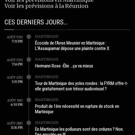
Voir les prévisions à la Réunion
CES DERNIERS JOURS…
MARTINIQUE
AOÛT 5TH
7:31 PM
Écocide de l’Anse Meunier en Martinique :
L’Assaupamar dépose une plainte contre X
MARTINIQUE
AOÛT 5TH
7:16 PM
Hermann Rose -Élie …ça va mieux
MARTINIQUE
AOÛT 4TH
5:15 PM
Tour de Martinique des yoles rondes : la FYRM offre-t-
elle gratuitement son trésor audiovisuel ?
MARTINIQUE
AOÛT 3RD
6:30 PM
Produit de 1ère nécessité en rupture de stock en
Martinique
MARTINIQUE
AOÛT 2ND
11:14 PM
En Martinique les pollueurs sont des ordures ? Non.
Des enculés-es !!!