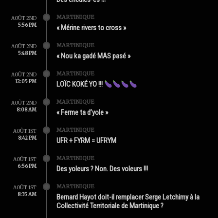
MARTINIQUE
AOÛT 2ND
5:56 PM
« Mérine rivers to cross »
MARTINIQUE
AOÛT 2ND
5:48 PM
« Nou ka gadé MAS pasé »
MARTINIQUE
AOÛT 2ND
12:05 PM
LOÏC KOKÉ YO !!!
MARTINIQUE
AOÛT 2ND
8:08 AM
« Ferme ta d’yole »
MARTINIQUE
AOÛT 1ST
8:42 PM
UFR + FYRM = UFRYM
MARTINIQUE
AOÛT 1ST
6:56 PM
Des yoleurs ? Non. Des voleurs !!!
MARTINIQUE
AOÛT 1ST
8:35 AM
Bernard Hayot doit-il remplacer Serge Letchimy à la
Collectivité Territoriale de Martinique ?