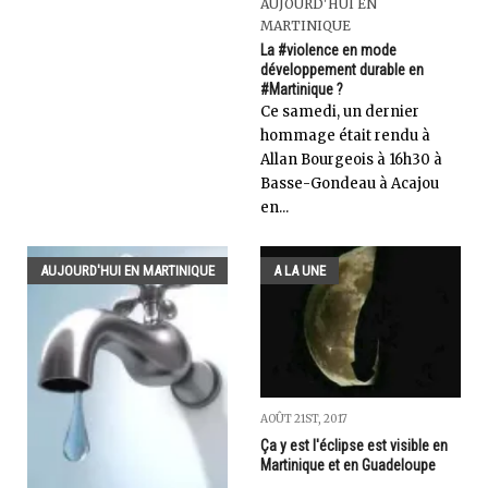
AUJOURD'HUI EN
MARTINIQUE
La #violence en mode
développement durable en
#Martinique ?
Ce samedi, un dernier
hommage était rendu à
Allan Bourgeois à 16h30 à
Basse-Gondeau à Acajou
en...
AUJOURD'HUI EN MARTINIQUE
A LA UNE
AOÛT 21ST, 2017
Ça y est l'éclipse est visible en
Martinique et en Guadeloupe