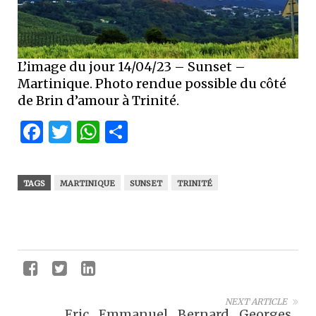
L’image du jour 14/04/23 – Sunset –
Martinique. Photo rendue possible du côté
de Brin d’amour à Trinité.
Facebook
Twitter
WhatsApp
Partager
TAGS
MARTINIQUE
SUNSET
TRINITÉ
NEXT ARTICLE
Eric... Emmanuel... Bernard... Georges...