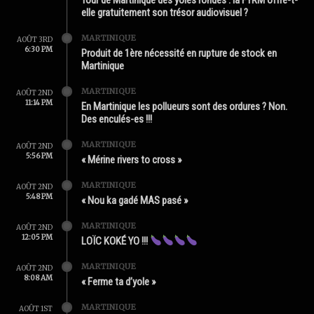
elle gratuitement son trésor audiovisuel ?
MARTINIQUE
AOÛT 3RD
6:30 PM
Produit de 1ère nécessité en rupture de stock en
Martinique
MARTINIQUE
AOÛT 2ND
11:14 PM
En Martinique les pollueurs sont des ordures ? Non.
Des enculés-es !!!
MARTINIQUE
AOÛT 2ND
5:56 PM
« Mérine rivers to cross »
MARTINIQUE
AOÛT 2ND
5:48 PM
« Nou ka gadé MAS pasé »
MARTINIQUE
AOÛT 2ND
12:05 PM
LOÏC KOKÉ YO !!!
MARTINIQUE
AOÛT 2ND
8:08 AM
« Ferme ta d’yole »
MARTINIQUE
AOÛT 1ST