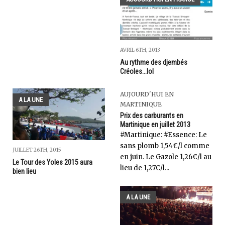
AVRIL 6TH, 2013
Au rythme des djembés
Créoles...lol
AUJOURD'HUI EN
A LA UNE
MARTINIQUE
Prix des carburants en
Martinique en juillet 2013
‎#Martinique: #Essence: Le
sans plomb 1,54€/l comme
JUILLET 26TH, 2015
en juin. Le Gazole 1,26€/l au
Le Tour des Yoles 2015 aura
lieu de 1,27€/l...
bien lieu
A LA UNE