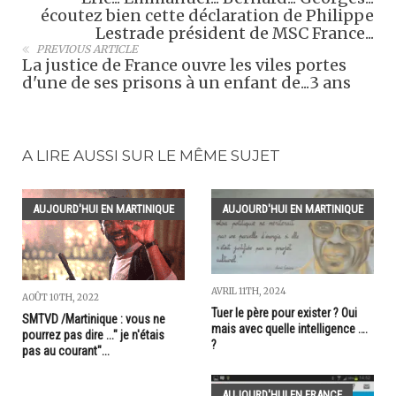
écoutez bien cette déclaration de Philippe
Lestrade président de MSC France...
PREVIOUS ARTICLE
La justice de France ouvre les viles portes
d'une de ses prisons à un enfant de...3 ans
A LIRE AUSSI SUR LE MÊME SUJET
AUJOURD'HUI EN MARTINIQUE
AUJOURD'HUI EN MARTINIQUE
AVRIL 11TH, 2024
AOÛT 10TH, 2022
Tuer le père pour exister ? Oui
SMTVD /Martinique : vous ne
mais avec quelle intelligence ….
pourrez pas dire ..." je n'étais
?
pas au courant"...
AUJOURD'HUI EN FRANCE