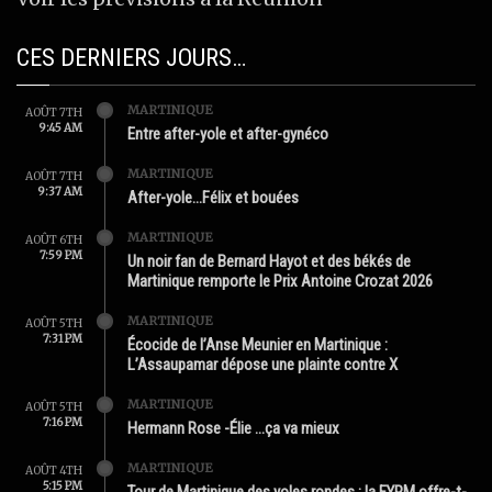
CES DERNIERS JOURS…
MARTINIQUE
AOÛT 7TH
9:45 AM
Entre after-yole et after-gynéco
MARTINIQUE
AOÛT 7TH
9:37 AM
After-yole…Félix et bouées
MARTINIQUE
AOÛT 6TH
7:59 PM
Un noir fan de Bernard Hayot et des békés de
Martinique remporte le Prix Antoine Crozat 2026
MARTINIQUE
AOÛT 5TH
7:31 PM
Écocide de l’Anse Meunier en Martinique :
L’Assaupamar dépose une plainte contre X
MARTINIQUE
AOÛT 5TH
7:16 PM
Hermann Rose -Élie …ça va mieux
MARTINIQUE
AOÛT 4TH
5:15 PM
Tour de Martinique des yoles rondes : la FYRM offre-t-