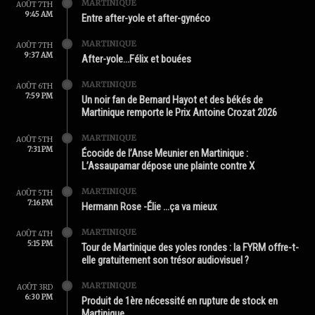
MARTINIQUE
AOÛT 7TH
9:45 AM
Entre after-yole et after-gynéco
MARTINIQUE
AOÛT 7TH
9:37 AM
After-yole…Félix et bouées
MARTINIQUE
AOÛT 6TH
7:59 PM
Un noir fan de Bernard Hayot et des békés de
Martinique remporte le Prix Antoine Crozat 2026
MARTINIQUE
AOÛT 5TH
7:31 PM
Écocide de l’Anse Meunier en Martinique :
L’Assaupamar dépose une plainte contre X
MARTINIQUE
AOÛT 5TH
7:16 PM
Hermann Rose -Élie …ça va mieux
MARTINIQUE
AOÛT 4TH
5:15 PM
Tour de Martinique des yoles rondes : la FYRM offre-t-
elle gratuitement son trésor audiovisuel ?
MARTINIQUE
AOÛT 3RD
6:30 PM
Produit de 1ère nécessité en rupture de stock en
Martinique