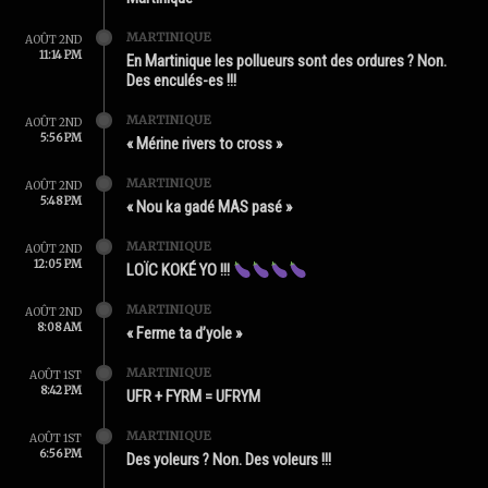
MARTINIQUE
AOÛT 2ND
11:14 PM
En Martinique les pollueurs sont des ordures ? Non.
Des enculés-es !!!
MARTINIQUE
AOÛT 2ND
5:56 PM
« Mérine rivers to cross »
MARTINIQUE
AOÛT 2ND
5:48 PM
« Nou ka gadé MAS pasé »
MARTINIQUE
AOÛT 2ND
12:05 PM
LOÏC KOKÉ YO !!!
MARTINIQUE
AOÛT 2ND
8:08 AM
« Ferme ta d’yole »
MARTINIQUE
AOÛT 1ST
8:42 PM
UFR + FYRM = UFRYM
MARTINIQUE
AOÛT 1ST
6:56 PM
Des yoleurs ? Non. Des voleurs !!!