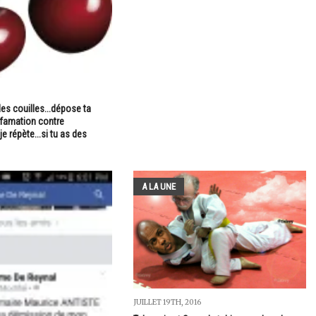
 des couilles...dépose ta
ffamation contre
e répète...si tu as des
A LA UNE
JUILLET 19TH, 2016