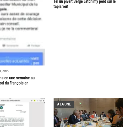
Tel un pivert Serge Letchimy perd sur le
tapis vert
, 2015
ns en une semaine au
pal du François en
A LA UNE