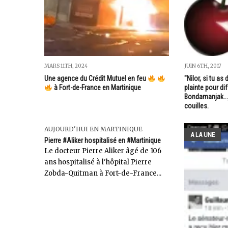
MARS 11TH, 2024
JUIN 6TH, 2017
Une agence du Crédit Mutuel en feu
"Nilor, si tu as
à Fort-de-France en Martinique
plainte pour di
Bondamanjak...j
couilles.
AUJOURD'HUI EN MARTINIQUE
A LA UNE
Pierre #Aliker hospitalisé en #Martinique
Le docteur Pierre Aliker âgé de 106
ans hospitalisé à l'hôpital Pierre
Zobda-Quitman à Fort-de-France...