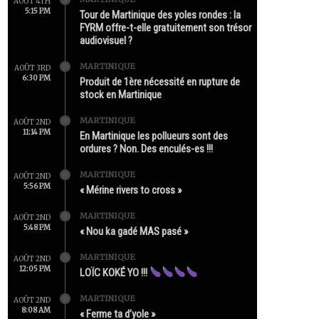
AOÛT 4TH
5:15 PM
Tour de Martinique des yoles rondes : la
FYRM offre-t-elle gratuitement son trésor
audiovisuel ?
MARTINIQUE
AOÛT 3RD
6:30 PM
Produit de 1ère nécessité en rupture de
stock en Martinique
MARTINIQUE
AOÛT 2ND
11:14 PM
En Martinique les pollueurs sont des
ordures ? Non. Des enculés-es !!!
MARTINIQUE
AOÛT 2ND
5:56 PM
« Mérine rivers to cross »
MARTINIQUE
AOÛT 2ND
5:48 PM
« Nou ka gadé MAS pasé »
MARTINIQUE
AOÛT 2ND
12:05 PM
LOÏC KOKÉ YO !!!
MARTINIQUE
AOÛT 2ND
8:08 AM
« Ferme ta d’yole »