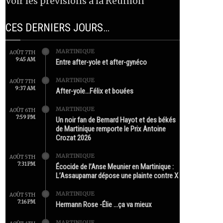
Voir les prévisions à la Réunion
CES DERNIERS JOURS…
MARTINIQUE
AOÛT 7TH
9:45 AM
Entre after-yole et after-gynéco
MARTINIQUE
AOÛT 7TH
9:37 AM
After-yole…Félix et bouées
MARTINIQUE
AOÛT 6TH
7:59 PM
Un noir fan de Bernard Hayot et des békés
de Martinique remporte le Prix Antoine
Crozat 2026
MARTINIQUE
AOÛT 5TH
7:31 PM
Écocide de l’Anse Meunier en Martinique :
L’Assaupamar dépose une plainte contre X
MARTINIQUE
AOÛT 5TH
7:16 PM
Hermann Rose -Élie …ça va mieux
MARTINIQUE