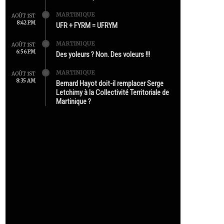
MARTINIQUE
AOÛT 1ST
8:42 PM
UFR + FYRM = UFRYM
MARTINIQUE
AOÛT 1ST
6:56 PM
Des yoleurs ? Non. Des voleurs !!!
MARTINIQUE
AOÛT 1ST
8:35 AM
Bernard Hayot doit-il remplacer Serge
Letchimy à la Collectivité Territoriale de
Martinique ?